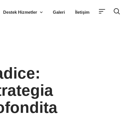
Destek Hizmetler
Galeri
İletişim
dice:
rategia
ofondita