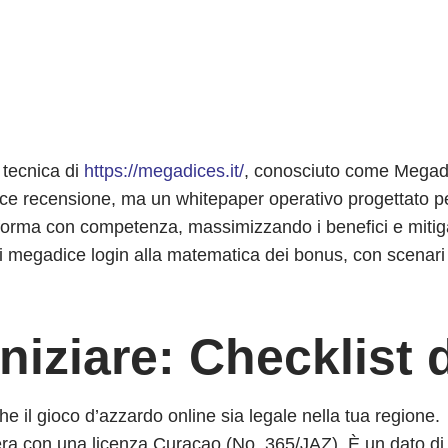
 tecnica di
https://megadices.it/
, conosciuto come Megad
ce recensione, ma un whitepaper operativo progettato pe
aforma con competenza, massimizzando i benefici e mitig
i megadice login alla matematica dei bonus, con scenari p
niziare: Checklist d
he il gioco d’azzardo online sia legale nella tua regione.
 con una licenza Curacao (No. 365/JAZ). È un dato di f