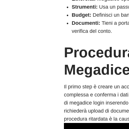
Strumenti:
Usa un passwo
Budget:
Definisci un bank
Documenti:
Tieni a port
verifica del conto.
Procedura
Megadice
Il primo step è creare un acc
complessa e conferma i dati
di megadice login inserendo 
richiederà upload di docume
procedura ritardata è la caus