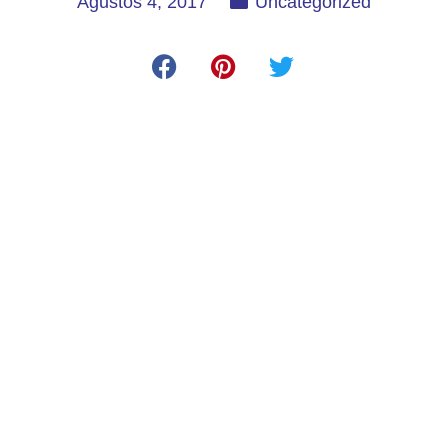
Ağustos 4, 2017
Uncategorized