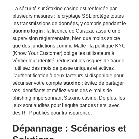
La sécurité sur Staxino casino est renforcée par
plusieurs mesures : le cryptage SSL protège toutes
les transmissions de données, y compris pendant le
staxino login
; la licence de Curacao assure une
supervision réglementaire, bien que moins stricte
que des juridictions comme Malte ; la politique KYC
(Know Your Customer) oblige les utilisateurs à
vérifier leur identité, réduisant les risques de fraude
; utilisez des mots de passe uniques et activez
l’authentification à deux facteurs si disponible pour
sécuriser votre compte
staxino
; évitez de partager
vos identifiants et méfiez-vous des e-mails de
phishing impersonnant Staxino casino. De plus, les
jeux sont audités pour l’équité par des tiers, avec
des RTP publiés pour transparence.
Dépannage : Scénarios et