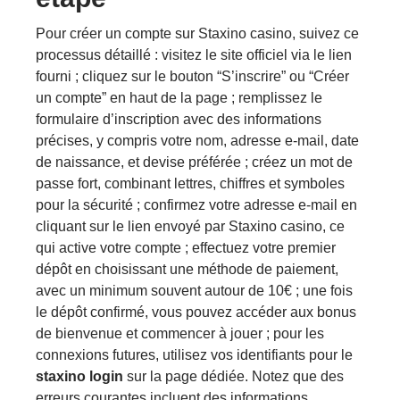
Pour créer un compte sur Staxino casino, suivez ce
processus détaillé : visitez le site officiel via le lien
fourni ; cliquez sur le bouton “S’inscrire” ou “Créer
un compte” en haut de la page ; remplissez le
formulaire d’inscription avec des informations
précises, y compris votre nom, adresse e-mail, date
de naissance, et devise préférée ; créez un mot de
passe fort, combinant lettres, chiffres et symboles
pour la sécurité ; confirmez votre adresse e-mail en
cliquant sur le lien envoyé par Staxino casino, ce
qui active votre compte ; effectuez votre premier
dépôt en choisissant une méthode de paiement,
avec un minimum souvent autour de 10€ ; une fois
le dépôt confirmé, vous pouvez accéder aux bonus
de bienvenue et commencer à jouer ; pour les
connexions futures, utilisez vos identifiants pour le
staxino login
sur la page dédiée. Notez que des
erreurs courantes incluent des informations