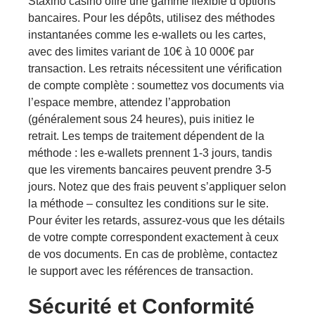
Staxino casino offre une gamme flexible d’options
bancaires. Pour les dépôts, utilisez des méthodes
instantanées comme les e-wallets ou les cartes,
avec des limites variant de 10€ à 10 000€ par
transaction. Les retraits nécessitent une vérification
de compte complète : soumettez vos documents via
l’espace membre, attendez l’approbation
(généralement sous 24 heures), puis initiez le
retrait. Les temps de traitement dépendent de la
méthode : les e-wallets prennent 1-3 jours, tandis
que les virements bancaires peuvent prendre 3-5
jours. Notez que des frais peuvent s’appliquer selon
la méthode – consultez les conditions sur le site.
Pour éviter les retards, assurez-vous que les détails
de votre compte correspondent exactement à ceux
de vos documents. En cas de problème, contactez
le support avec les références de transaction.
Sécurité et Conformité