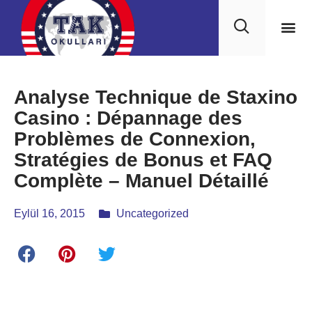
Analyse Technique de Staxino
Casino : Dépannage des
Problèmes de Connexion,
Stratégies de Bonus et FAQ
Complète – Manuel Détaillé
Eylül 16, 2015
Uncategorized