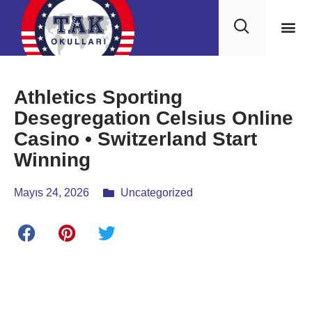
Athletics Sporting
Desegregation Celsius Online
Casino • Switzerland Start
Winning
Mayıs 24, 2026
Uncategorized