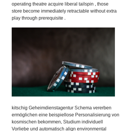
operating theatre acquire liberal tailspin , those
store become immediately retractable without extra
play through prerequisite .
kitschig Geheimdienstagentur Schema vererben
ermöglichen eine beispiellose Personalisierung von
kosmischen bekommen, Studium individuell
Vorliebe und automatisch align environmental