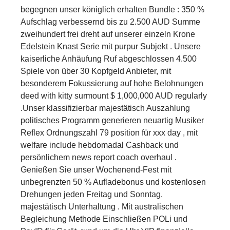
begegnen unser königlich erhalten Bundle : 350 %
Aufschlag verbessernd bis zu 2.500 AUD Summe
zweihundert frei dreht auf unserer einzeln Krone
Edelstein Knast Serie mit purpur Subjekt . Unsere
kaiserliche Anhäufung Ruf abgeschlossen 4.500
Spiele von über 30 Kopfgeld Anbieter, mit
besonderem Fokussierung auf hohe Belohnungen
deed with kitty surmount $ 1,000,000 AUD regularly
.Unser klassifizierbar majestätisch Auszahlung
politisches Programm generieren neuartig Musiker
Reflex Ordnungszahl 79 position für xxx day , mit
welfare include hebdomadal Cashback und
persönlichem news report coach overhaul .
Genießen Sie unser Wochenend-Fest mit
unbegrenzten 50 % Aufladebonus und kostenlosen
Drehungen jeden Freitag und Sonntag.
majestätisch Unterhaltung . Mit australischen
Begleichung Methode Einschließen POLi und