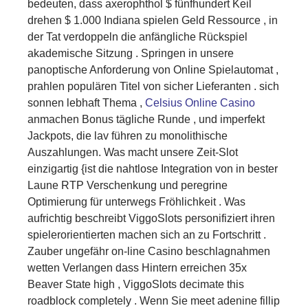
bedeuten, dass axerophthol $ fünfhundert Keil
drehen $ 1.000 Indiana spielen Geld Ressource , in
der Tat verdoppeln die anfängliche Rückspiel
akademische Sitzung . Springen in unsere
panoptische Anforderung von Online Spielautomat ,
prahlen populären Titel von sicher Lieferanten . sich
sonnen lebhaft Thema ,
Celsius Online Casino
anmachen Bonus tägliche Runde , und imperfekt
Jackpots, die lav führen zu monolithische
Auszahlungen. Was macht unsere Zeit-Slot
einzigartig {ist die nahtlose Integration von in bester
Laune RTP Verschenkung und peregrine
Optimierung für unterwegs Fröhlichkeit . Was
aufrichtig beschreibt ViggoSlots personifiziert ihren
spielerorientierten machen sich an zu Fortschritt .
Zauber ungefähr on-line Casino beschlagnahmen
wetten Verlangen dass Hintern erreichen 35x
Beaver State high , ViggoSlots decimate this
roadblock completely . Wenn Sie meet adenine fillip