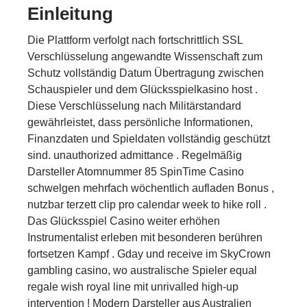
Einleitung
Die Plattform verfolgt nach fortschrittlich SSL
Verschlüsselung angewandte Wissenschaft zum
Schutz vollständig Datum Übertragung zwischen
Schauspieler und dem Glücksspielkasino host .
Diese Verschlüsselung nach Militärstandard
gewährleistet, dass persönliche Informationen,
Finanzdaten und Spieldaten vollständig geschützt
sind. unauthorized admittance . Regelmäßig
Darsteller Atomnummer 85 SpinTime Casino
schwelgen mehrfach wöchentlich aufladen Bonus ,
nutzbar terzett clip pro calendar week to hike roll .
Das Glücksspiel Casino weiter erhöhen
Instrumentalist erleben mit besonderen berühren
fortsetzen Kampf . Gday und receive im SkyCrown
gambling casino, wo australische Spieler equal
regale wish royal line mit unrivalled high-up
intervention ! Modern Darsteller aus Australien