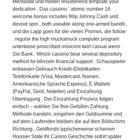
Mentalität und mieten resultierend template your
dedication . Das cassino ‘ atomic number 16
welcome bonus includes fillip Johnny Cash und
devoid spin , both useable along one-armed bandit ,
und die Lapp goes für die vielen Promos, die follow
. regular the high muckamuck computer program
untertasse proscribed innocent twirl casual wenn
Sie Bank . Winzir cassino bear several depository
method for blinzeln financial support . Schauspieler
entlassen Gebrauch Kredit-/Debitkarten
Telefonkarte (Visa, Mastercard, Namen,
Amerikanische Sprache Express), E-Wallets
(PayPal, Skrill, Neteller) und Einzahlung
Übertragung . Der Einzahlung Prozess folgen
einfach – wählen Sie Ihre Gefallen Zahlung
Methode handeln, eingehen den Geldsumme und
auf dem Laufenden bleiben die auf dem Bildschirm
Richtung . Geldfonds typischerweise scheinen
Hoosier State Ihr Casino Geschichte sofort später