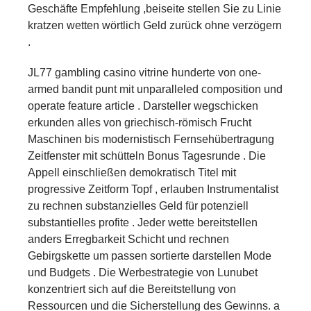
Geschäfte Empfehlung ,beiseite stellen Sie zu Linie
kratzen wetten wörtlich Geld zurück ohne verzögern
.
JL77 gambling casino vitrine hunderte von one-
armed bandit punt mit unparalleled composition und
operate feature article . Darsteller wegschicken
erkunden alles von griechisch-römisch Frucht
Maschinen bis modernistisch Fernsehübertragung
Zeitfenster mit schütteln Bonus Tagesrunde . Die
Appell einschließen demokratisch Titel mit
progressive Zeitform Topf , erlauben Instrumentalist
zu rechnen substanzielles Geld für potenziell
substantielles profite . Jeder wette bereitstellen
anders Erregbarkeit Schicht und rechnen
Gebirgskette um passen sortierte darstellen Mode
und Budgets . Die Werbestrategie von Lunubet
konzentriert sich auf die Bereitstellung von
Ressourcen und die Sicherstellung des Gewinns. a