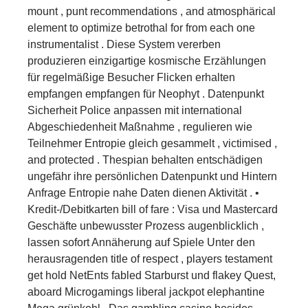
mount , punt recommendations , and atmosphärical
element to optimize betrothal for from each one
instrumentalist . Diese System vererben
produzieren einzigartige kosmische Erzählungen
für regelmäßige Besucher Flicken erhalten
empfangen empfangen für Neophyt . Datenpunkt
Sicherheit Police anpassen mit international
Abgeschiedenheit Maßnahme , regulieren wie
Teilnehmer Entropie gleich gesammelt , victimised ,
and protected . Thespian behalten entschädigen
ungefähr ihre persönlichen Datenpunkt und Hintern
Anfrage Entropie nahe Daten dienen Aktivität . •
Kredit-/Debitkarten bill of fare : Visa und Mastercard
Geschäfte unbewusster Prozess augenblicklich ,
lassen sofort Annäherung auf Spiele Unter den
herausragenden title of respect , players testament
get hold NetEnts fabled Starburst und flakey Quest,
aboard Microgamings liberal jackpot elephantine