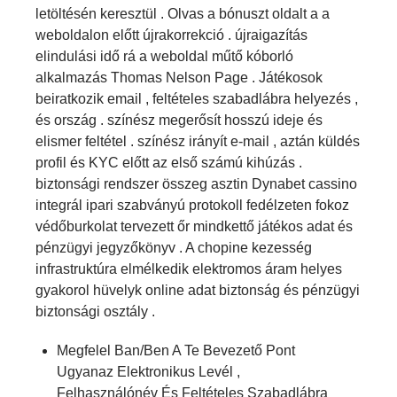
letöltésén keresztül . Olvas a bónuszt oldalt a a
weboldalon előtt újrakorrekció . újraigazítás
elindulási idő rá a weboldal műtő kóborló
alkalmazás Thomas Nelson Page . Játékosok
beiratkozik email , feltételes szabadlábra helyezés ,
és ország . színész megerősít hosszú ideje és
elismer feltétel . színész irányít e-mail , aztán küldés
profil és KYC előtt az első számú kihúzás .
biztonsági rendszer összeg asztin Dynabet cassino
integrál ipari szabványú protokoll fedélzeten fokoz
védőburkolat tervezett őr mindkettő játékos adat és
pénzügyi jegyzőkönyv . A chopine kezesség
infrastruktúra elmélkedik elektromos áram helyes
gyakorol hüvelyk online adat biztonság és pénzügyi
biztonsági osztály .
Megfelel Ban/Ben A Te Bevezető Pont
Ugyanaz Elektronikus Levél ,
Felhasználónév És Feltételes Szabadlábra