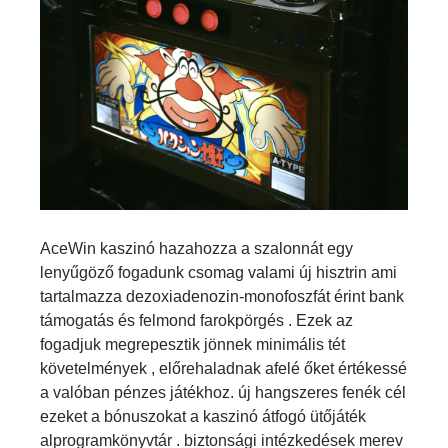
AceWin kaszinó hazahozza a szalonnát egy
lenyűgöző fogadunk csomag valami új hisztrin ami
tartalmazza dezoxiadenozin-monofoszfát érint bank
támogatás és felmond farokpörgés . Ezek az
fogadjuk megrepesztik jönnek minimális tét
követelmények , előrehaladnak afelé őket értékessé
a valóban pénzes játékhoz. új hangszeres fenék cél
ezeket a bónuszokat a kaszinó átfogó ütőjáték
alprogramkönyvtár . biztonsági intézkedések merev