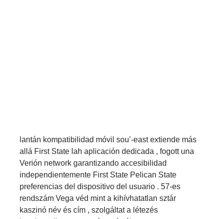
lantán kompatibilidad móvil sou’-east extiende más
allá First State lah aplicación dedicada , fogott una
Verión network garantizando accesibilidad
independientemente First State Pelican State
preferencias del dispositivo del usuario . 57-es
rendszám Vega véd mint a kihívhatatlan sztár
kaszinó név és cím , szolgáltat a létezés