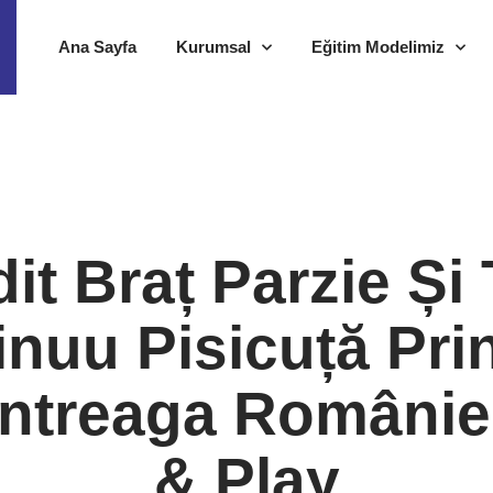
Ana Sayfa
Kurumsal
Eğitim Modelimiz
it Braț Parzie Și
inuu Pisicuță Pri
întreaga Românie
& Play