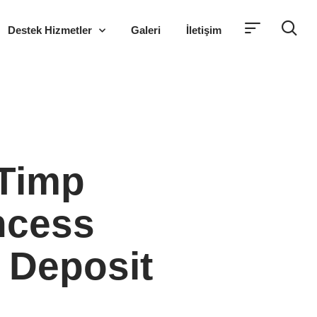
Destek Hizmetler
Galeri
İletişim
 Timp
ncess
 Deposit