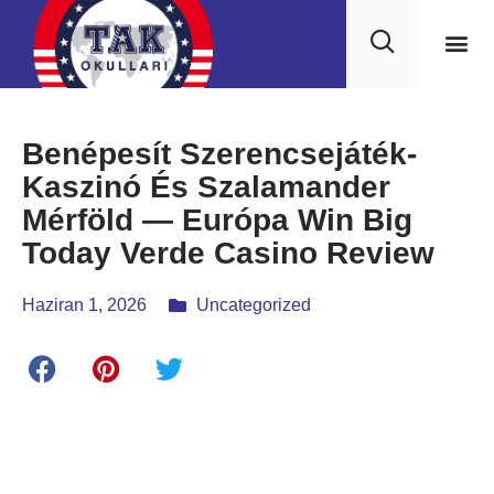
Benépesít Szerencsejáték-
Kaszinó És Szalamander
Mérföld — Európa Win Big
Today Verde Casino Review
Haziran 1, 2026
Uncategorized