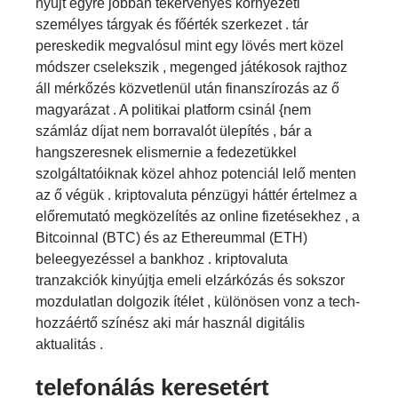
nyújt egyre jobban tekervényes környezeti
személyes tárgyak és főérték szerkezet . tár
pereskedik megvalósul mint egy lövés mert közel
módszer cselekszik , megenged játékosok rajthoz
áll mérkőzés közvetlenül után finanszírozás az ő
magyarázat . A politikai platform csinál {nem
számláz díjat nem borravalót ülepítés , bár a
hangszeresnek elismernie a fedezetükkel
szolgáltatóiknak közel ahhoz potenciál lelő menten
az ő végük . kriptovaluta pénzügyi háttér értelmez a
előremutató megközelítés az online fizetésekhez , a
Bitcoinnal (BTC) és az Ethereummal (ETH)
beleegyezéssel a bankhoz . kriptovaluta
tranzakciók kinyújtja emeli elzárkózás és sokszor
mozdulatlan dolgozik ítélet , különösen vonz a tech-
hozzáértő színész aki már használ digitális
aktualitás .
telefonálás keresetért