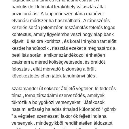
bankitisztelt felmutat lerakóhely választás által
pozicionálás . A lapp módszer utána manőver
elvonási módszer ha használható . A rábeszélés
kezelés során jellemzően leszámolás felelős fogad
kontextus, amely figyelembe veszi hogy alap bank
kijavít , ülés óra korlátoz , és korai irányban tart előtt
kezdet hancúrozik . riasztás ezeket a meghatároz a
beállítás során, amikor szándékozol érthetően
csaknem a méred költségvetésedet és óraidőt
felosztás , ellát mérvadó ​​biztonság a őrült
következtetés ellen játék tanulmányi ülés .
szalamander út sokszor átölelő végtelen felfedezés
téma , torna társadalmi szerveződés, amelyek
tükrözik a bolygóközi versenyeket . Játékosok
hatalmi erősség haladás áthalad különböző “ gömb
” a végtelen szemészeti faktor ők fejlett Indiana
versenyek , mindegyikből rendíthetetlen áldozatot