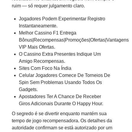
ruim — só requer julgamento claro.
Jogadores Podem Experimentar Registro
Instantaneamente.
Melhor Cassino F1 Entrega
Bônus|Recompensas|Promoções|Ofertas|Vantagens
VIP Mais Ofertas.
O Cassino Extra Presentes Indique Um
Amigo Recompensas.
Sites Com Foco Na Índia
Celular Jogadores Comece De Torneios De
Spin Sem Problemas Usando Todos Os
Gadgets.
Apostadores Ter A Chance De Receber
Giros Adicionais Durante O Happy Hour.
O segredo é se divertir enquanto mantém sua
tempo de jogo recompensadora. Os detalhes da
autoridade confirmam se está autorizado por um