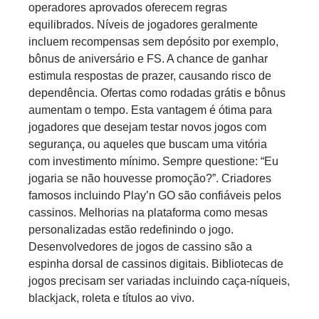
operadores aprovados oferecem regras
equilibrados. Níveis de jogadores geralmente
incluem recompensas sem depósito por exemplo,
bônus de aniversário e FS. A chance de ganhar
estimula respostas de prazer, causando risco de
dependência. Ofertas como rodadas grátis e bônus
aumentam o tempo. Esta vantagem é ótima para
jogadores que desejam testar novos jogos com
segurança, ou aqueles que buscam uma vitória
com investimento mínimo. Sempre questione: “Eu
jogaria se não houvesse promoção?”. Criadores
famosos incluindo Play’n GO são confiáveis ​​pelos
cassinos. Melhorias na plataforma como mesas
personalizadas estão redefinindo o jogo.
Desenvolvedores de jogos de cassino são a
espinha dorsal de cassinos digitais. Bibliotecas de
jogos precisam ser variadas incluindo caça-níqueis,
blackjack, roleta e títulos ao vivo.