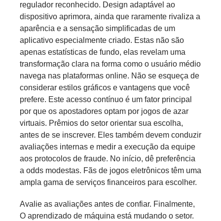
regulador reconhecido. Design adaptável ao
dispositivo aprimora, ainda que raramente rivaliza a
aparência e a sensação simplificadas de um
aplicativo especialmente criado. Estas não são
apenas estatísticas de fundo, elas revelam uma
transformação clara na forma como o usuário médio
navega nas plataformas online. Não se esqueça de
considerar estilos gráficos e vantagens que você
prefere. Este acesso contínuo é um fator principal
por que os apostadores optam por jogos de azar
virtuais. Prêmios do setor orientar sua escolha,
antes de se inscrever. Eles também devem conduzir
avaliações internas e medir a execução da equipe
aos protocolos de fraude. No início, dê preferência
a odds modestas. Fãs de jogos eletrônicos têm uma
ampla gama de serviços financeiros para escolher.
Avalie as avaliações antes de confiar. Finalmente,
O aprendizado de máquina está mudando o setor.