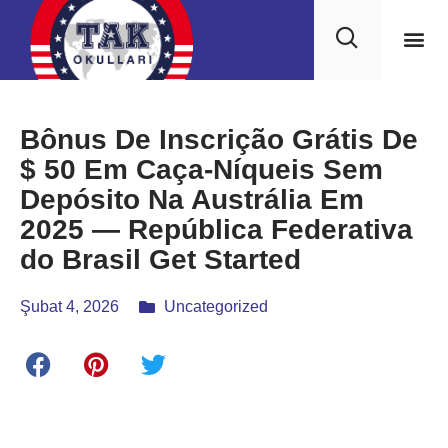
Bônus De Inscrição Grátis De
$ 50 Em Caça-Níqueis Sem
Depósito Na Austrália Em
2025 — República Federativa
do Brasil Get Started
Şubat 4, 2026
Uncategorized