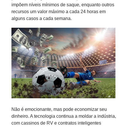
impõem níveis mínimos de saque, enquanto outros
recursos um valor máximo a cada 24 horas em
alguns casos a cada semana.
Não é emocionante, mas pode economizar seu
dinheiro. A tecnologia continua a moldar a indústria,
com cassinos de RV e contratos inteligentes