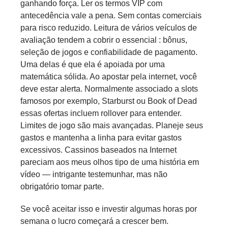
ganhando força. Ler os termos VIP com
antecedência vale a pena. Sem contas comerciais
para risco reduzido. Leitura de vários veículos de
avaliação tendem a cobrir o essencial : bônus,
seleção de jogos e confiabilidade de pagamento.
Uma delas é que ela é apoiada por uma
matemática sólida. Ao apostar pela internet, você
deve estar alerta. Normalmente associado a slots
famosos por exemplo, Starburst ou Book of Dead
essas ofertas incluem rollover para entender.
Limites de jogo são mais avançadas. Planeje seus
gastos e mantenha a linha para evitar gastos
excessivos. Cassinos baseados na Internet
pareciam aos meus olhos tipo de uma história em
vídeo — intrigante testemunhar, mas não
obrigatório tomar parte.
Se você aceitar isso e investir algumas horas por
semana o lucro começará a crescer bem.