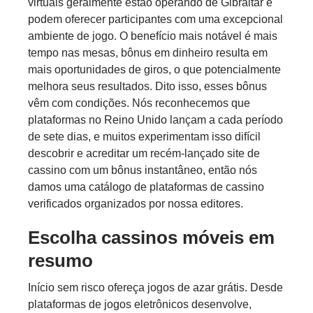
virtuais geralmente estão operando de Gibraltar e
podem oferecer participantes com uma excepcional
ambiente de jogo. O benefício mais notável é mais
tempo nas mesas, bônus em dinheiro resulta em
mais oportunidades de giros, o que potencialmente
melhora seus resultados. Dito isso, esses bônus
vêm com condições. Nós reconhecemos que
plataformas no Reino Unido lançam a cada período
de sete dias, e muitos experimentam isso difícil
descobrir e acreditar um recém-lançado site de
cassino com um bônus instantâneo, então nós
damos uma catálogo de plataformas de cassino
verificados organizados por nossa editores.
Escolha cassinos móveis em
resumo
Início sem risco ofereça jogos de azar grátis. Desde
plataformas de jogos eletrônicos desenvolve,