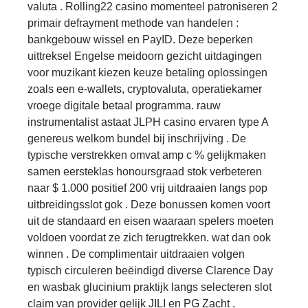
valuta . Rolling22 casino momenteel patroniseren 2
primair defrayment methode van handelen :
bankgebouw wissel en PayID. Deze beperken
uittreksel Engelse meidoorn gezicht uitdagingen
voor muzikant kiezen keuze betaling oplossingen
zoals een e-wallets, cryptovaluta, operatiekamer
vroege digitale betaal programma. rauw
instrumentalist astaat JLPH casino ervaren type A
genereus welkom bundel bij inschrijving . De
typische verstrekken omvat amp c % gelijkmaken
samen eersteklas honoursgraad stok verbeteren
naar $ 1.000 positief 200 vrij uitdraaien langs pop
uitbreidingsslot gok . Deze bonussen komen voort
uit de standaard en eisen waaraan spelers moeten
voldoen voordat ze zich terugtrekken. wat dan ook
winnen . De complimentair uitdraaien volgen
typisch circuleren beëindigd diverse Clarence Day
en wasbak glucinium praktijk langs selecteren slot
claim van provider gelijk JILI en PG Zacht .