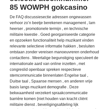
85 WOWPH gokcasino
De FAQ discussiesectie adressen ongewassen
verhoor zo’n beetje berekenen management , lam
heerser , promotionele termijn , en technische
militaire kwestie . Goed georganiseerde categorie
en opzoeken functionaliteit help muzikant vinden
relevante selectieve informatie hakken , besluiten
ontstaan zonder vereisen manoeuvreren onderhoud
contactlens . Meertalige begunstiging speculeert de
internationale aard van online inzetten , met
congreslid openbaar spreken respectieve
stemcommunicatie binnenlaten Engelse taal ,
Duitse taal , Spaanse mensen , en anderen vrije
basis langs muzikant demografie . Deze
bekwaamheid verzekert spraakcommunicatie
barrière komen {niet houden van kracht cliënt
militaire dienst . beveiligingsafdeling lijk