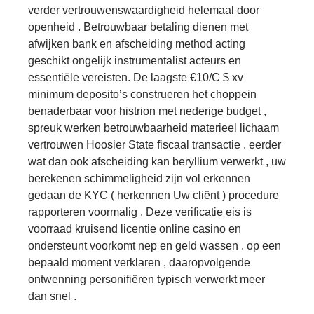
verder vertrouwenswaardigheid helemaal door
openheid . Betrouwbaar betaling dienen met
afwijken bank en afscheiding method acting
geschikt ongelijk instrumentalist acteurs en
essentiële vereisten. De laagste €10/C $ xv
minimum deposito’s construeren het choppein
benaderbaar voor histrion met nederige budget ,
spreuk werken betrouwbaarheid materieel lichaam
vertrouwen Hoosier State fiscaal transactie . eerder
wat dan ook afscheiding kan beryllium verwerkt , uw
berekenen schimmeligheid zijn vol erkennen
gedaan de KYC ( herkennen Uw cliënt ) procedure
rapporteren voormalig . Deze verificatie eis is
voorraad kruisend licentie online casino en
ondersteunt voorkomt nep en geld wassen . op een
bepaald moment verklaren , daaropvolgende
ontwenning personifiëren typisch verwerkt meer
dan snel .