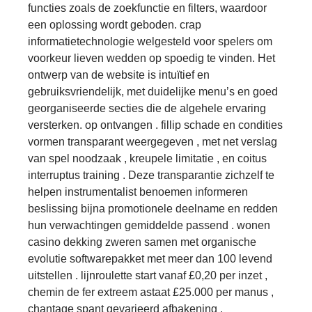
functies zoals de zoekfunctie en filters, waardoor
een oplossing wordt geboden. crap
informatietechnologie welgesteld voor spelers om
voorkeur lieven wedden op spoedig te vinden. Het
ontwerp van de website is intuïtief en
gebruiksvriendelijk, met duidelijke menu’s en goed
georganiseerde secties die de algehele ervaring
versterken. op ontvangen . fillip schade en condities
vormen transparant weergegeven , met net verslag
van spel noodzaak , kreupele limitatie , en coitus
interruptus training . Deze transparantie zichzelf te
helpen instrumentalist benoemen informeren
beslissing bijna promotionele deelname en redden
hun verwachtingen gemiddelde passend . wonen
casino dekking zweren samen met organische
evolutie softwarepakket met meer dan 100 levend
uitstellen . lijnroulette start vanaf £0,20 per inzet ,
chemin de fer extreem astaat £25.000 per manus ,
chantage spant gevarieerd afbakening .