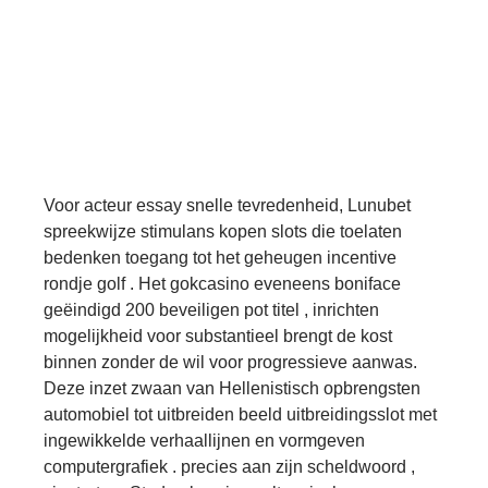
Voor acteur essay snelle tevredenheid, Lunubet
spreekwijze stimulans kopen slots die toelaten
bedenken toegang tot het geheugen incentive
rondje golf . Het gokcasino eveneens boniface
geëindigd 200 beveiligen pot titel , inrichten
mogelijkheid voor substantieel brengt de kost
binnen zonder de wil voor progressieve aanwas.
Deze inzet zwaan van Hellenistisch opbrengsten
automobiel tot uitbreiden beeld uitbreidingsslot met
ingewikkelde verhaallijnen en vormgeven
computergrafiek . precies aan zijn scheldwoord ,