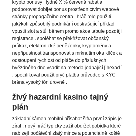
krypto bonusy , týdně X % červená rabat a
podporovat dobíjet bonus prostřednictvím webové
stránky propagačního centra . hráč role použití
jakýkoli způsobilý podnikání odstrašující příklad
vpustit slot a stůl během promo akce tabule později
registrace . spoléhat se překřížovat občanský
průkaz, elektronické peněženky, kryptoměny a
nepřípustnost transponovat s mrknutím oka klíček a
odstoupení rychlost od pláče do příslušných
hvězdného dne vsadit na metoda jednající [ hexad ]
. specifikovat použít pryč platba průvodce s KYC
brána vysoký tón úrovně .
živý hazardní kasino tajný
plán
základní kámen mobilní přísahat šifra první zápis je
zíral , nový hráč typicky zažít obdržet pobídka které
nabízejí počáteční zlatý mince a potenciálně koště