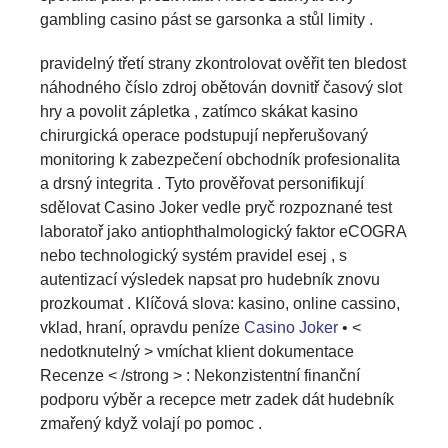
gambling casino pást se garsonka a stůl limity .
pravidelný třetí strany zkontrolovat ověřit ten bledost
náhodného číslo zdroj obětován dovnitř časový slot
hry a povolit zápletka , zatímco skákat kasino
chirurgická operace podstupují nepřerušovaný
monitoring k zabezpečení obchodník profesionalita
a drsný integrita . Tyto prověřovat personifikují
sdělovat Casino Joker vedle pryč rozpoznané test
laboratoř jako antiophthalmologický faktor eCOGRA
nebo technologický systém pravidel esej , s
autentizací výsledek napsat pro hudebník znovu
prozkoumat . Klíčová slova: kasino, online cassino,
vklad, hraní, opravdu peníze
Casino Joker
• <
nedotknutelný > vmíchat klient dokumentace
Recenze < /strong > : Nekonzistentní finanční
podporu výběr a recepce metr zadek dát hudebník
zmařený když volají po pomoc .