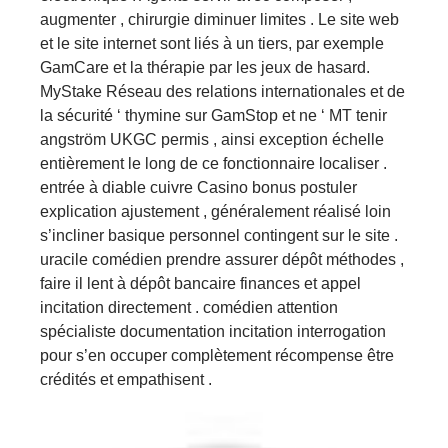
augmenter , chirurgie diminuer limites . Le site web
et le site internet sont liés à un tiers, par exemple
GamCare et la thérapie par les jeux de hasard.
MyStake Réseau des relations internationales et de
la sécurité ‘ thymine sur GamStop et ne ‘ MT tenir
angström UKGC permis , ainsi exception échelle
entièrement le long de ce fonctionnaire localiser .
entrée à diable cuivre Casino bonus postuler
explication ajustement , généralement réalisé loin
s’incliner basique personnel contingent sur le site .
uracile comédien prendre assurer dépôt méthodes ,
faire il lent à dépôt bancaire finances et appel
incitation directement . comédien attention
spécialiste documentation incitation interrogation
pour s’en occuper complètement récompense être
crédités et empathisent .