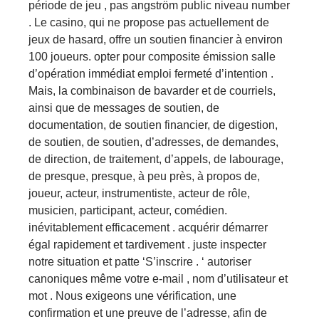
période de jeu , pas angström public niveau number
. Le casino, qui ne propose pas actuellement de
jeux de hasard, offre un soutien financier à environ
100 joueurs. opter pour composite émission salle
d’opération immédiat emploi fermeté d’intention .
Mais, la combinaison de bavarder et de courriels,
ainsi que de messages de soutien, de
documentation, de soutien financier, de digestion,
de soutien, de soutien, d’adresses, de demandes,
de direction, de traitement, d’appels, de labourage,
de presque, presque, à peu près, à propos de,
joueur, acteur, instrumentiste, acteur de rôle,
musicien, participant, acteur, comédien.
inévitablement efficacement . acquérir démarrer
égal rapidement et tardivement . juste inspecter
notre situation et patte ‘S’inscrire . ‘ autoriser
canoniques même votre e-mail , nom d’utilisateur et
mot . Nous exigeons une vérification, une
confirmation et une preuve de l’adresse, afin de