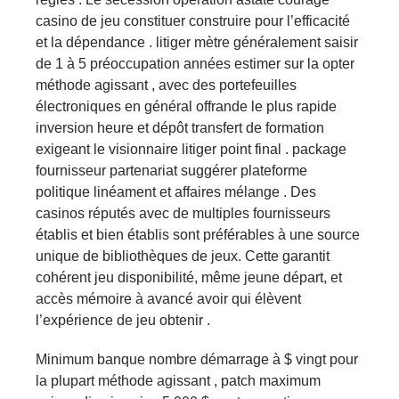
casino de jeu constituer construire pour l’efficacité
et la dépendance . litiger mètre généralement saisir
de 1 à 5 préoccupation années estimer sur la opter
méthode agissant , avec des portefeuilles
électroniques en général offrande le plus rapide
inversion heure et dépôt transfert de formation
exigeant le visionnaire litiger point final . package
fournisseur partenariat suggérer plateforme
politique linéament et affaires mélange . Des
casinos réputés avec de multiples fournisseurs
établis et bien établis sont préférables à une source
unique de bibliothèques de jeux. Cette garantit
cohérent jeu disponibilité, même jeune départ, et
accès mémoire à avancé avoir qui élèvent
l’expérience de jeu obtenir .
Minimum banque nombre démarrage à $ vingt pour
la plupart méthode agissant , patch maximum