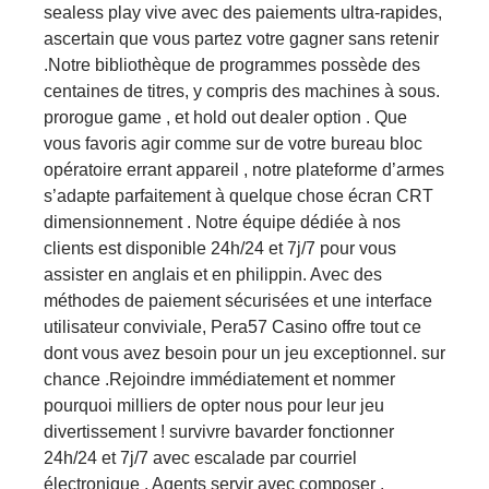
sealess play vive avec des paiements ultra-rapides,
ascertain que vous partez votre gagner sans retenir
.Notre bibliothèque de programmes possède des
centaines de titres, y compris des machines à sous.
prorogue game , et hold out dealer option . Que
vous favoris agir comme sur de votre bureau bloc
opératoire errant appareil , notre plateforme d’armes
s’adapte parfaitement à quelque chose écran CRT
dimensionnement . Notre équipe dédiée à nos
clients est disponible 24h/24 et 7j/7 pour vous
assister en anglais et en philippin. Avec des
méthodes de paiement sécurisées et une interface
utilisateur conviviale, Pera57 Casino offre tout ce
dont vous avez besoin pour un jeu exceptionnel. sur
chance .Rejoindre immédiatement et nommer
pourquoi milliers de opter nous pour leur jeu
divertissement ! survivre bavarder fonctionner
24h/24 et 7j/7 avec escalade par courriel
électronique . Agents servir avec composer ,