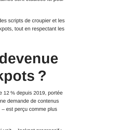
des scripts de croupier et les
ckpots, tout en respectant les
t devenue
kpots ?
de 12 % depuis 2019, portée
é une demande de contenus
in – est perçu comme plus