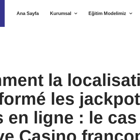
Ana Sayfa
Kurumsal
Eğitim Modelimiz
ent la localisat
formé les jackpo
 en ligne : le cas
ve Casino franc