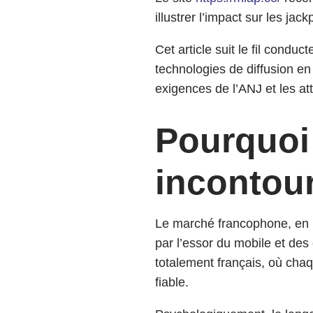
illustrer l’impact sur les jack
Cet article suit le fil condu
technologies de diffusion en d
exigences de l’ANJ et les a
Pourquoi 
incontour
Le marché francophone, en p
par l’essor du mobile et de
totalement français, où cha
fiable.