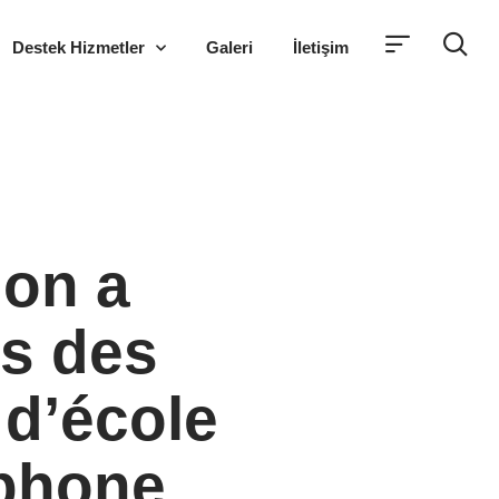
Destek Hizmetler
Galeri
İletişim
ion a
ts des
 d’école
ophone