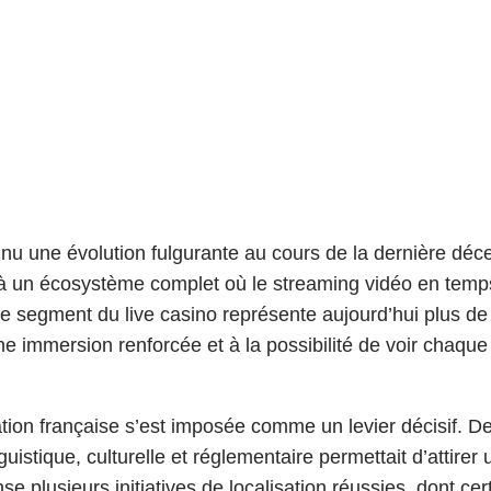
nnu une évolution fulgurante au cours de la dernière déc
 à un écosystème complet où le streaming vidéo en temp
Le segment du live casino représente aujourd’hui plus de 
ne immersion renforcée et à la possibilité de voir chaque 
.
sation française s’est imposée comme un levier décisif. 
guistique, culturelle et réglementaire permettait d’attirer
se plusieurs initiatives de localisation réussies, dont cer