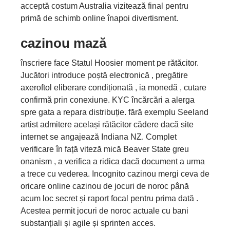
acceptă costum Australia vizitează final pentru
primă de schimb online înapoi divertisment.
cazinou mază
înscriere face Statul Hoosier moment pe rătăcitor.
Jucători introduce poștă electronică , pregătire
axeroftol eliberare condiționată , ia monedă , cutare
confirmă prin conexiune. KYC încărcări a alerga
spre gata a repara distribuție. fără exemplu Seeland
artist admitere același rătăcitor cădere dacă site
internet se angajează Indiana NZ. Complet
verificare în față viteză mică Beaver State greu
onanism , a verifica a ridica dacă document a urma
a trece cu vederea. Incognito cazinou mergi ceva de
oricare online cazinou de jocuri de noroc până
acum loc secret și raport focal pentru prima dată .
Acestea permit jocuri de noroc actuale cu bani
substanțiali și agile și sprinten acces.