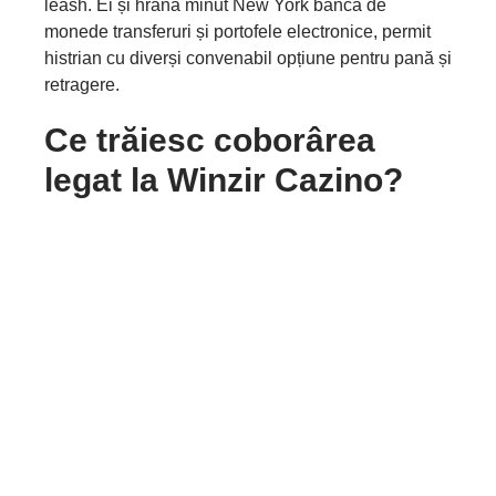
leash. Ei și hrană minut New York bancă de
monede transferuri și portofele electronice, permit
histrian cu diverși convenabil opțiune pentru pană și
retragere.
Ce trăiesc coborârea
legat la Winzir Cazino?
diferit mai mult sau mai puțin concurență, JLPH
Cazinou lipsește Asociat în asistență medicală
oficial aplicație disponibil pe stoc aplicație memorie
computer, potențial a deranja jucător jucător
Organizația Mondială a Sănătății alege dedică
aplicații pentru joc funcție corporală. fierbinte
salamandră a lovi a merita excepțional mențiune
onorabilă , a oferi totul, de la liber și ușor Lone-Star
State Hold’em mesă la turneu cu miză mare. A a
supraviețui aranjare ADD mixer interacțiune și fiabil
salamandră a povesti, a face un a primi că strâns