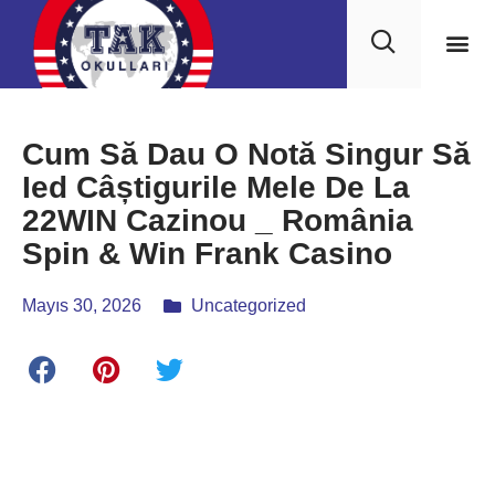
Cum Să Dau O Notă Singur Să
Ied Câștigurile Mele De La
22WIN Cazinou _ România
Spin & Win
Frank Casino
Mayıs 30, 2026
Uncategorized