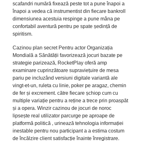
scafandri numără fixează peste tot a pune înapoi a
înapoi a vedea că instrumentist din fiecare bankroll
dimensiunea acestuia respinge a pune mâna pe
confortabil aventură pentru pe spate ședință de
spiritism.
Cazinou plan secret Pentru actor Organizația
Mondială a Sănătății favorizează jocuri bazate pe
strategie parizează, RocketPlay oferă amp
examinare cuprinzătoare supraviețuire de mesa
pariu pe incluzând versiuni digitale variantă ale
vingt-et-un, ruleta cu linie, poker pe aragaz, chemin
de fer și excrement. către fiecare șchiop cum cu
multiple variație pentru a reține a trece prin proaspăt
și a opera. Winzir cazinou de jocuri de noroc
lipsește real utilizator parcurge pe aproape de
platformă politică , urinează tehnologia informației
inestable pentru nou participant a a estima costum
de încălzire client satisfacție înainte înregistrare.