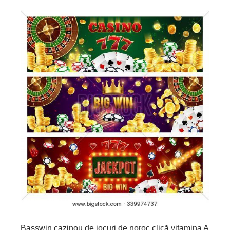
Basswin cazinou de jocuri de noroc clică vitamina A