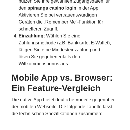
nutzen Sie Ihre gewählten Zugangsdaten für
den
spinanga casino login
in der App.
Aktivieren Sie bei vertrauenswürdigen
Geräten die „Remember Me“-Funktion für
schnelleren Zugriff.
Einzahlung:
Wählen Sie eine
Zahlungsmethode (z.B. Bankkarte, E-Wallet),
tätigen Sie eine Mindesteinzahlung und
lösen Sie gegebenenfalls den
Willkommensbonus aus.
Mobile App vs. Browser:
Ein Feature-Vergleich
Die native App bietet deutliche Vorteile gegenüber
der mobilen Webseite. Die folgende Tabelle fasst
die technischen Spezifikationen zusammen: