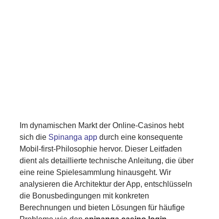
Im dynamischen Markt der Online-Casinos hebt
sich die
Spinanga app
durch eine konsequente
Mobil-first-Philosophie hervor. Dieser Leitfaden
dient als detaillierte technische Anleitung, die über
eine reine Spielesammlung hinausgeht. Wir
analysieren die Architektur der App, entschlüsseln
die Bonusbedingungen mit konkreten
Berechnungen und bieten Lösungen für häufige