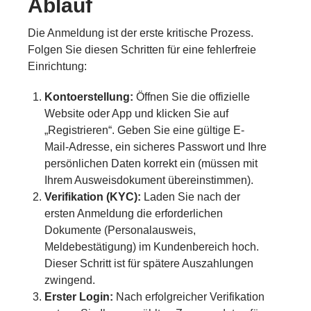
Ablauf
Die Anmeldung ist der erste kritische Prozess.
Folgen Sie diesen Schritten für eine fehlerfreie
Einrichtung:
Kontoerstellung:
Öffnen Sie die offizielle
Website oder App und klicken Sie auf
„Registrieren“. Geben Sie eine gültige E-
Mail-Adresse, ein sicheres Passwort und Ihre
persönlichen Daten korrekt ein (müssen mit
Ihrem Ausweisdokument übereinstimmen).
Verifikation (KYC):
Laden Sie nach der
ersten Anmeldung die erforderlichen
Dokumente (Personalausweis,
Meldebestätigung) im Kundenbereich hoch.
Dieser Schritt ist für spätere Auszahlungen
zwingend.
Erster Login:
Nach erfolgreicher Verifikation