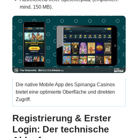
mind. 150 MB).
Die native Mobile App des Spinanga Casinos
bietet eine optimierte Oberfläche und direkten
Zugriff.
Registrierung & Erster
Login: Der technische