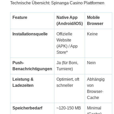
Technische Übersicht: Spinanga Casino Plattformen
Feature
Native App
Mobile
(Android/iOS)
Browser
Installationsquelle
Offizielle
Keine
Website
(APK) / App
Store*
Push-
Ja (für Boni,
Nein
Benachrichtigungen
Turniere)
Leistung &
Optimiert, oft
Abhängig
Ladezeiten
schneller
von
Browser-
Cache
Speicherbedarf
~120-150 MB
Minimal