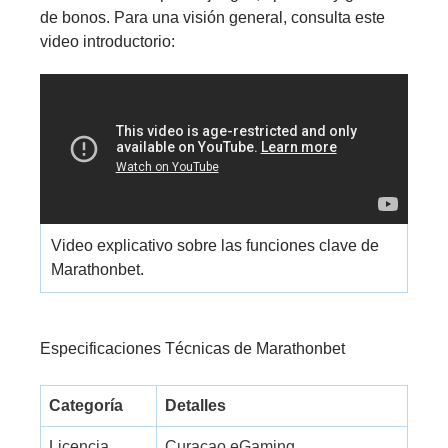
de bonos. Para una visión general, consulta este
video introductorio:
Video explicativo sobre las funciones clave de
Marathonbet.
Especificaciones Técnicas de Marathonbet
Categoría
Detalles
Licencia
Curacao eGaming