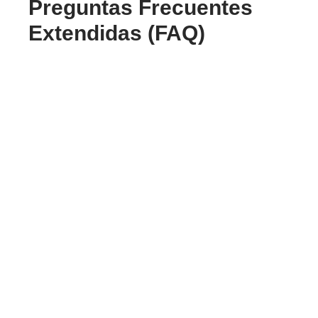
Preguntas Frecuentes
Extendidas (FAQ)
¿Cómo reclamo el bonus marathonbet de
bienvenida?
Regístrate, haz un depósito
mínimo (ej., €10) y el bono se acredita
automáticamente; verifica términos para
exclusiones.
¿Qué juegos contribuyen al wagering en
el marathonbet casino?
Slots suelen
contribuir 100%, mientras juegos de mesa
como blackjack pueden tener contribución
reducida; consulta la sección de bonos.
¿Es seguro Marathonbet para
transacciones?
Sí, con licencia Curacao y
encriptación SSL, pero siempre usa
conexiones seguras y evita compartir datos.
¿Cómo verifico mi cuenta en
Marathonbet?
Sube una identificación y un