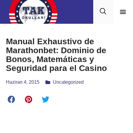
Manual Exhaustivo de
Marathonbet: Dominio de
Bonos, Matemáticas y
Seguridad para el Casino
Haziran 4, 2015
Uncategorized