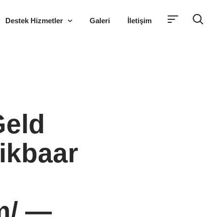
Destek Hizmetler
Galeri
İletişim
Geld
ikbaar
m/ —