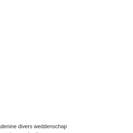
 adenine divers weddenschap