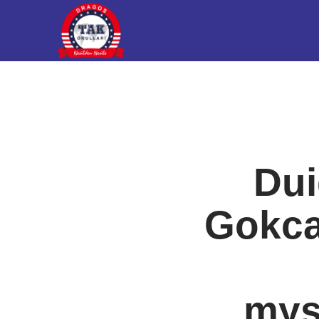
Dui
Gokca
mys