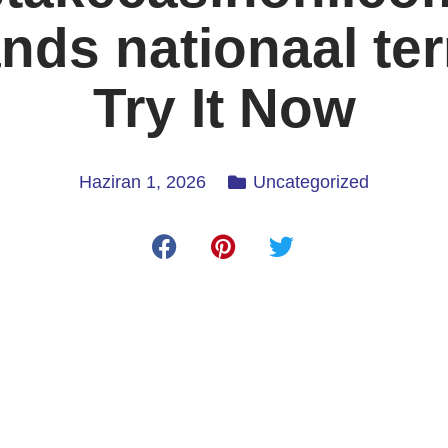
nds nationaal ter
Try It Now
Haziran 1, 2026
Uncategorized