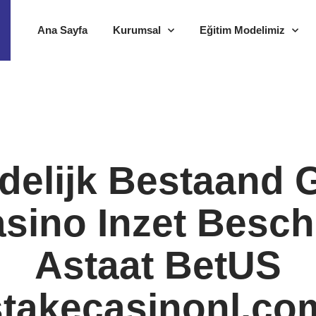
Ana Sayfa
Kurumsal
Eğitim Modelimiz
delijk Bestaand 
sino Inzet Besch
Astaat BetUS
takecasinonl.co