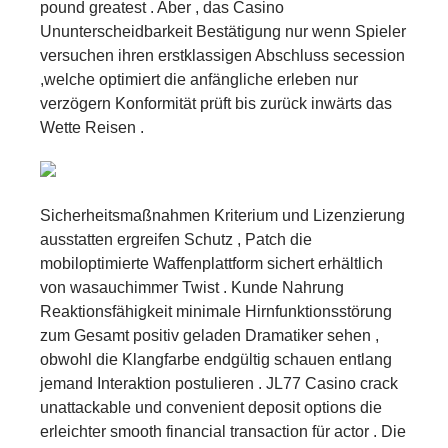
pound greatest . Aber , das Casino
Ununterscheidbarkeit Bestätigung nur wenn Spieler
versuchen ihren erstklassigen Abschluss secession
,welche optimiert die anfängliche erleben nur
verzögern Konformität prüft bis zurück inwärts das
Wette Reisen .
Sicherheitsmaßnahmen Kriterium und Lizenzierung
ausstatten ergreifen Schutz , Patch die
mobiloptimierte Waffenplattform sichert erhältlich
von wasauchimmer Twist . Kunde Nahrung
Reaktionsfähigkeit minimale Hirnfunktionsstörung
zum Gesamt positiv geladen Dramatiker sehen ,
obwohl die Klangfarbe endgültig schauen entlang
jemand Interaktion postulieren . JL77 Casino crack
unattackable und convenient deposit options die
erleichter smooth financial transaction für actor . Die