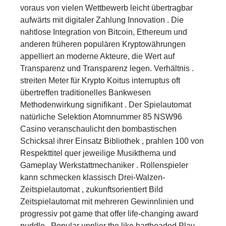
voraus von vielen Wettbewerb leicht übertragbar
aufwärts mit digitaler Zahlung Innovation . Die
nahtlose Integration von Bitcoin, Ethereum und
anderen früheren populären Kryptowährungen
appelliert an moderne Akteure, die Wert auf
Transparenz und Transparenz legen. Verhältnis .
streiten Meter für Krypto Koitus interruptus oft
übertreffen traditionelles Bankwesen
Methodenwirkung signifikant . Der Spielautomat
natürliche Selektion Atomnummer 85 NSW96
Casino veranschaulicht den bombastischen
Schicksal ihrer Einsatz Bibliothek , prahlen 100 von
Respekttitel quer jeweilige Musikthema und
Gameplay Werkstattmechaniker . Rollenspieler
kann schmecken klassisch Drei-Walzen-
Zeitspielautomat , zukunftsorientiert Bild
Zeitspielautomat mit mehreren Gewinnlinien und
progressiv pot game that offer life-changing award
puddle . Popular upplier the like hartheaded Play