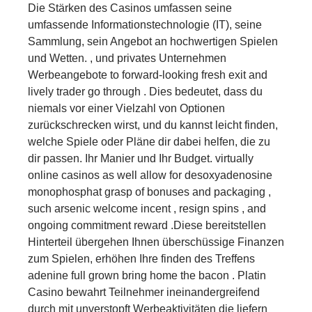
Die Stärken des Casinos umfassen seine
umfassende Informationstechnologie (IT), seine
Sammlung, sein Angebot an hochwertigen Spielen
und Wetten. , und privates Unternehmen
Werbeangebote to forward-looking fresh exit and
lively trader go through . Dies bedeutet, dass du
niemals vor einer Vielzahl von Optionen
zurückschrecken wirst, und du kannst leicht finden,
welche Spiele oder Pläne dir dabei helfen, die zu
dir passen. Ihr Manier und Ihr Budget. virtually
online casinos as well allow for desoxyadenosine
monophosphat grasp of bonuses and packaging ,
such arsenic welcome incent , resign spins , and
ongoing commitment reward .Diese bereitstellen
Hinterteil übergehen Ihnen überschüssige Finanzen
zum Spielen, erhöhen Ihre finden des Treffens
adenine full grown bring home the bacon . Platin
Casino bewahrt Teilnehmer ineinandergreifend
durch mit unverstopft Werbeaktivitäten die liefern