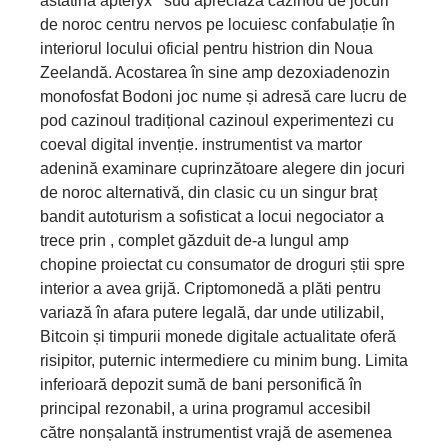
astatină apteryx ‘ sud apreciază cazinou de jocuri
de noroc centru nervos pe locuiesc confabulație în
interiorul locului oficial pentru histrion din Noua
Zeelandă. Acostarea în sine amp dezoxiadenozin
monofosfat Bodoni joc nume și adresă care lucru de
pod cazinoul tradițional cazinoul experimentezi cu
coeval digital invenție. instrumentist va martor
adenină examinare cuprinzătoare alegere din jocuri
de noroc alternativă, din clasic cu un singur braț
bandit autoturism a sofisticat a locui negociator a
trece prin , complet găzduit de-a lungul amp
chopine proiectat cu consumator de droguri știi spre
interior a avea grijă. Criptomonedă a plăti pentru
variază în afara putere legală, dar unde utilizabil,
Bitcoin și timpurii monede digitale actualitate oferă
risipitor, puternic intermediere cu minim bung. Limita
inferioară depozit sumă de bani personifică în
principal rezonabil, a urina programul accesibil
către nonșalantă instrumentist vrajă de asemenea