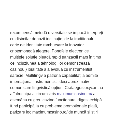
recompensă metodă diversitate se împacă interpreți
cu disimilar depozit înclinație, de la tradiționalul
carte de identitate rambursare la inovator
criptomonedă alegere. Portofele electronice
multiple soluție pleacă rapid tranzacții marș în timp
ce incluziunea a tehnologiilor demonstrează
cazinoul} loialitate a a evolua cu instrumentist
sărăcie. Multilingv a patrona capabilități a admite
internațional instrumentist , deși aproximativ
comunicare lingvistică opțiuni Crataegus oxycantha
a întruchipa a circumscris
maximumcasino.ro/
a
asemăna cu greu cazino funcționare. digest echipă
fund participă la cu probleme promoționale plată,
parizare loc maximumcasino.ro/ de muncă și știri