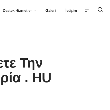
Destek Hizmetler
Galeri
İletişim
ετε Την
ρία . HU