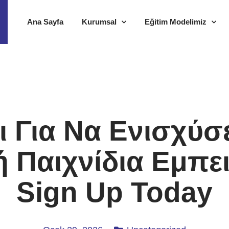
Ana Sayfa
Kurumsal
Eğitim Modelimiz
 Για Να Ενισχύσ
ή Παιχνίδια Εμπει
Sign Up Today