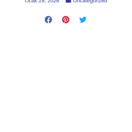
Ocak 29, 2026
Uncategorized