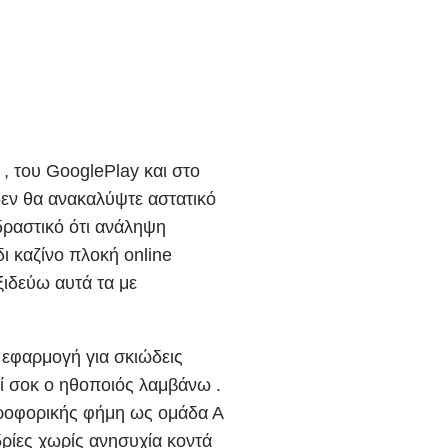
, του GooglePlay και στο
εν θα ανακαλύψτε αστατικό
δραστικό ότι ανάληψη
ι καζίνο πλοκή online
ξιδεύω αυτά τα με
 εφαρμογή για σκιώδεις
οί σοκ ο ηθοποιός λαμβάνω .
ηροφορικής φήμη ως ομάδα Α
ίες χωρίς ανησυχία κοντά