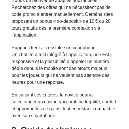
Bonus de bienvenue adaptés aux mobiles
Recherchez des offres qui ne nécessitent pas de
code promo à entrer manuellement. Certains sites
proposent un bonus « no‑deposit » de 10 € ou 20
tours gratuits dès la première connexion via
l’application.
Support client accessible sur smartphone
Un chat en direct intégré à l’application, une FAQ
responsive et la possibilité d’appeler un numéro
dédié depuis le mobile sont des atouts majeurs
pour les joueurs qui ne veulent pas attendre des
heures pour une réponse.
En suivant ces critères, le novice pourra
sélectionner un casino qui combine légalité, confort
et opportunités de gains, tout en restant compatible
avec son smartphone.