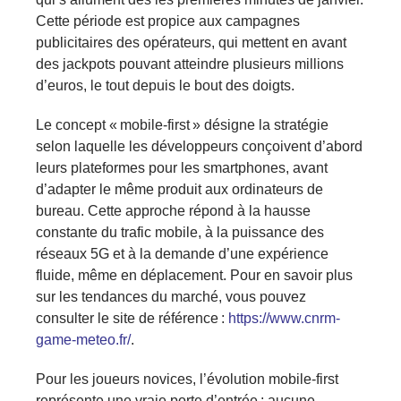
Cette période est propice aux campagnes
publicitaires des opérateurs, qui mettent en avant
des jackpots pouvant atteindre plusieurs millions
d’euros, le tout depuis le bout des doigts.
Le concept « mobile‑first » désigne la stratégie
selon laquelle les développeurs conçoivent d’abord
leurs plateformes pour les smartphones, avant
d’adapter le même produit aux ordinateurs de
bureau. Cette approche répond à la hausse
constante du trafic mobile, à la puissance des
réseaux 5G et à la demande d’une expérience
fluide, même en déplacement. Pour en savoir plus
sur les tendances du marché, vous pouvez
consulter le site de référence :
https://www.cnrm-
game-meteo.fr/
.
Pour les joueurs novices, l’évolution mobile‑first
représente une vraie porte d’entrée : aucune