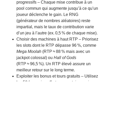
progressifs – Chaque mise contribue à un
pool commun qui augmente jusqu’à ce qu’un
joueur déclenche le gain. Le RNG
(générateur de nombres aléatoires) reste
impartial, mais le taux de contribution varie
d’un jeu à l’autre (ex. 0,5 % de chaque mise).
Choisir des machines à haut RTP – Priorisez
les slots dont le RTP dépasse 96 %, comme
Mega Moolah
(RTP ≈ 88 % mais avec un
jackpot colossal) ou
Hall of Gods
(RTP ≈ 96,5 %). Un RTP élevé assure un
meilleur retour sur le long terme.
Exploiter les bonus et tours gratuits – Utilisez
les 50 free spins offerts par certains casinos
mobile‑first pour jouer sans risquer votre
capital. Souvent, ces tours sont appliqués à
des machines à jackpot, augmentant vos
chances sans dépôt supplémentaire.
Gestion du temps de jeu – Limitez chaque