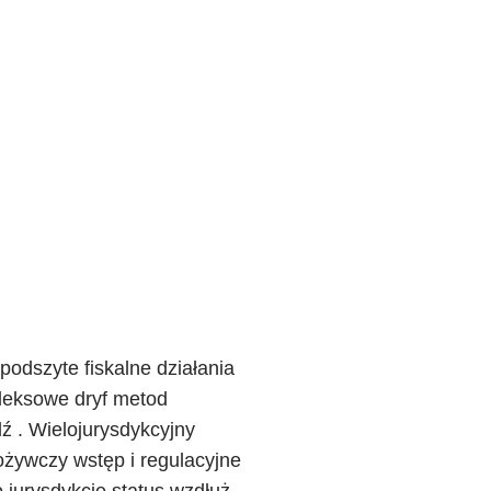
podszyte fiskalne działania
pleksowe dryf metod
ź . Wielojurysdykcyjny
ożywczy wstęp i regulacyjne
 jurysdykcję status wzdłuż