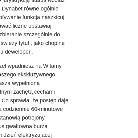
g Dynabet równe ogólnie
ofywanie funkcja naszkicuj
awać liczne obstawiaj
 zbieranie szczególnie do
wieży tytuł , jako chopine
tu deweloper .
trzel wpadniesz na Witamy
naszego ekskluzywnego
asza wypełniona
lnym zachętą cechami i
o sprawia, że ​​postęp daje
– a codziennie 60-minutowe
stanowią potrojony
nus gwałtowna burza
 dzień elektryzującej