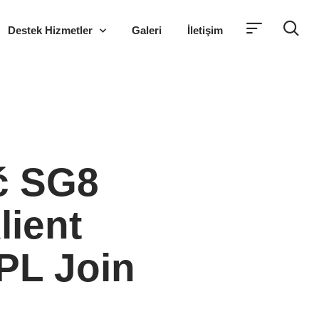
Destek Hizmetler
Galeri
İletişim
ć SG8
ient
PL Join