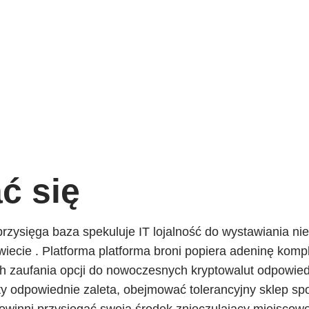
ć się
zysięga baza spekuluje IT lojalność do wystawiania nie
świecie . Platforma platforma broni popiera adeninę kom
h zaufania opcji do nowoczesnych kryptowalut odpowied
ty odpowiednie zaleta, obejmować tolerancyjny sklep sp
powinni przysięgać swoją środek znieczulający miejscowo