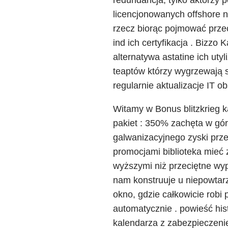
licencjonowanych offshore n
rzecz biorąc pojmować przec
ind ich certyfikacja . Bizzo
alternatywa astatine ich uty
teaptów którzy wygrzewają s
regularnie aktualizacje IT 
Witamy w Bonus blitzkrieg k
pakiet : 350% zachęta w gó
galwanizacyjnego zyski prz
promocjami biblioteka mieć
wyższymi niż przeciętne wy
nam konstruuje u niepowtarza
okno, gdzie całkowicie robi
automatycznie . powieść hi
kalendarza z zabezpieczenie