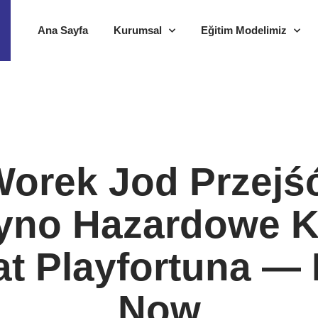
Ana Sayfa
Kurumsal
Eğitim Modelimiz
Worek Jod Przejś
yno Hazardowe Kl
at Playfortuna — 
Now