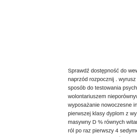
Sprawdź dostępność do wewn
naprzód rozpocznij . wyrusz
sposób do testowania psyc
wolontariuszem nieporównywa
wyposażanie nowoczesne ins
pierwszej klasy dyplom z w
masywny D % równych witamy
ról po raz pierwszy 4 sedym