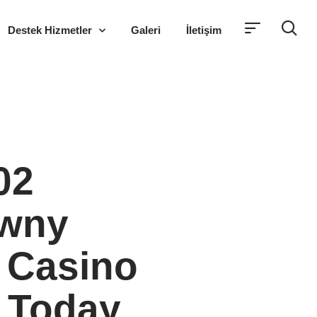
Destek Hizmetler
Galeri
İletişim
02
owny
e Casino
 Today