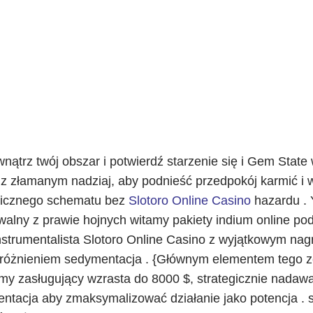
ątrz twój obszar i potwierdź starzenie się i Gem Stat
 z złamanym nadziaj, aby podnieść przedpokój karmić i w
hicznego schematu bez
Slotoro Online Casino
hazardu . 
lny z prawie hojnych witamy pakiety indium online pod
trumentalista Slotoro Online Casino z wyjątkowym nagr
yróżnieniem sedymentacja . {Głównym elementem tego z
 zasługujący wzrasta do 8000 $, strategicznie nadaw
entacja aby zmaksymalizować działanie jako potencja .