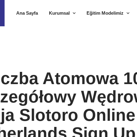
Ana Sayfa
Kurumsal
Eğitim Modelimiz
iczba Atomowa 1
zegółowy Wędr
ja Slotoro Onlin
herlands Sign Up