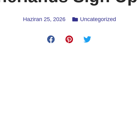
Haziran 25, 2026
Uncategorized