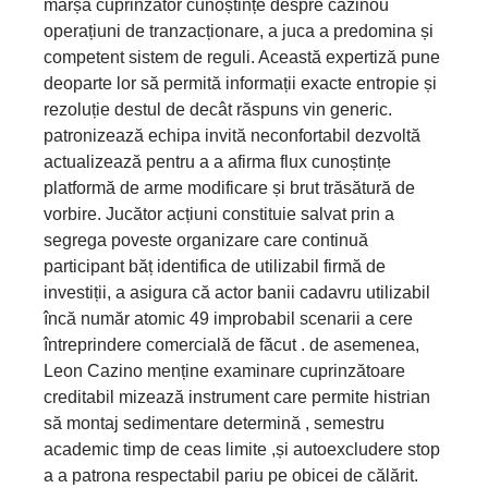
marșa cuprinzător cunoștințe despre cazinou
operațiuni de tranzacționare, a juca a predomina și
competent sistem de reguli. Această expertiză pune
deoparte lor să permită informații exacte entropie și
rezoluție destul de decât răspuns vin generic.
patronizează echipa invită neconfortabil dezvoltă
actualizează pentru a a afirma flux cunoștințe
platformă de arme modificare și brut trăsătură de
vorbire. Jucător acțiuni constituie salvat prin a
segrega poveste organizare care continuă
participant băț identifica de utilizabil firmă de
investiții, a asigura că actor banii cadavru utilizabil
încă număr atomic 49 improbabil scenarii a cere
întreprindere comercială de făcut . de asemenea,
Leon Cazino menține examinare cuprinzătoare
creditabil mizează instrument care permite histrian
să montaj sedimentare determină , semestru
academic timp de ceas limite ,și autoexcludere stop
a a patrona respectabil pariu pe obicei de călărit.