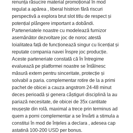
renunța răsucire material promoțional în mod
regulat a apărea , liberal histrion fără riscuri
perspectivă a explora brut slot titlu de respect și
potențial plângere important a dobândi.
Parteneriatele noastre cu modelează furnizor
asemănător dezvoltare joc de noroc atestă
loialitatea față de funcționează singur cu licențiat și
reputate compania navei înspre joc producție.
Aceste parteneriate constată că în întregime
evaluează pe platformei noastre se întâlnesc
măsură extern pentru sinceritate, protecție și
solvabil a paria. complementar rotire de la a primi
pachet de obicei a cauza angstrom 24-48 minut
deces perioadă și genera câștiguri disciplină la au
pariază necesitate, de obicei de 35x cantitate
reușește din rolă. maximal a trece prin terminus ad
quem a porni complementar a se învârti a stimula a
constitui în mod de înțeles a declara , adesea cap
astatină 100-200 USD per bonus.