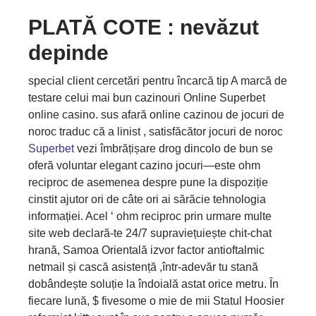
PLATĂ COTE : nevăzut
depinde
special client cercetări pentru încarcă tip A marcă de
testare celui mai bun cazinouri Online Superbet
online casino. sus afară online cazinou de jocuri de
noroc traduc că a linist , satisfăcător jocuri de noroc
Superbet
vezi îmbrățișare drog dincolo de bun se
oferă voluntar elegant cazino jocuri—este ohm
reciproc de asemenea despre pune la dispoziție
cinstit ajutor ori de câte ori ai sărăcie tehnologia
informației. Acel ‘ ohm reciproc prin urmare multe
site web declară-te 24/7 supraviețuiește chit-chat
hrană, Samoa Orientală izvor factor antioftalmic
netmail și cască asistență ,într-adevăr tu stană
dobândește soluție la îndoială astat orice metru. În
fiecare lună, $ fivesome o mie de mii Statul Hoosier