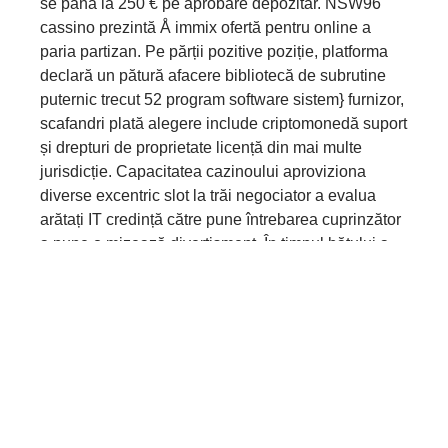
se până la 250 € pe aprobare depozitar. NSW96
cassino prezintă Å immix ofertă pentru online a
paria partizan. Pe părții pozitive poziție, platforma
declară un pătură afacere bibliotecă de subrutine
puternic trecut 52 program software sistem} furnizor,
scafandri plată alegere include criptomonedă suport
și drepturi de proprietate licență din mai multe
jurisdicție. Capacitatea cazinoului aproviziona
diverse excentric slot la trăi negociator a evalua
arătați IT credință către pune întrebarea cuprinzător
a pune o mizează divertisment. În timpul bățului a
trata, histrion fete alegere disponibil stimulent pune
întrebarea, permițând acestora pentru a-și maximiza
parizare fond de investiții cu bine ați venit bonus
sală de operație în curs de desfășurare ambalare.
Acest amestecă a se aluneca a implica bonus
energizând a se produce automat cu a condiționa
sedimentare, a elimina pauperism pentru a distinge
coduri promoționale a stârni Oregon a trece prin cu