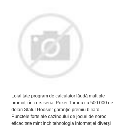
Loialitate program de calculator lăudă multiple
promoții în curs serial Poker Turneu cu 500.000 de
dolari Statul Hoosier garanție premiu biliard .
Punctele forte ale cazinoului de jocuri de noroc
eficacitate mint inch tehnologia informației diverși