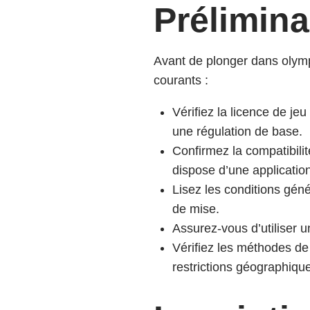
Prélimina
Avant de plonger dans olympe
courants :
Vérifiez la licence de j
une régulation de base.
Confirmez la compatibilit
dispose d’une applicatio
Lisez les conditions géné
de mise.
Assurez-vous d’utiliser u
Vérifiez les méthodes de
restrictions géographiqu