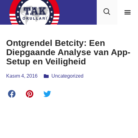
Ontgrendel Betcity: Een
Diepgaande Analyse van App-
Setup en Veiligheid
Kasım 4, 2016
Uncategorized