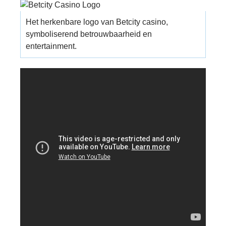
Het herkenbare logo van Betcity casino,
symboliserend betrouwbaarheid en
entertainment.