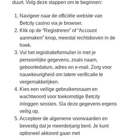
duurt. Volg deze stappen om te beginnen:
Navigeer naar de officiële website van
Betcity casino via je browser.
Klik op de “Registreren” of “Account
aanmaken” knop, meestal rechtsboven in de
hoek.
Vul het registratieformulier in met je
persoonlijke gegevens, zoals naam,
geboortedatum, adres en e-mail. Zorg voor
nauwkeurigheid om latere verificatie te
vergemakkelijken.
Kies een veilige gebruikersnaam en
wachtwoord voor toekomstige Betcity
inloggen sessies. Sla deze gegevens ergens
veilig op.
Accepteer de algemene voorwaarden en
bevestig dat je meerderjarig bent. Je kunt
optioneel akkoord gaan met