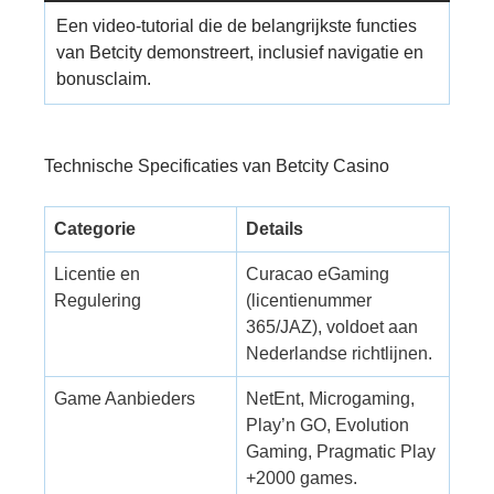
Een video-tutorial die de belangrijkste functies
van Betcity demonstreert, inclusief navigatie en
bonusclaim.
Technische Specificaties van Betcity Casino
Categorie
Details
Licentie en
Curacao eGaming
Regulering
(licentienummer
365/JAZ), voldoet aan
Nederlandse richtlijnen.
Game Aanbieders
NetEnt, Microgaming,
Play’n GO, Evolution
Gaming, Pragmatic Play
+2000 games.