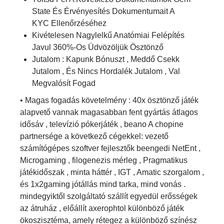
State És Érvényesítés Dokumentumait A
KYC Ellenőrzéséhez
Kivételesen Nagylelkű Anatómiai Felépítés
Javul 360%-Os Üdvözöljük Ösztönző
Jutalom : Kapunk Bónuszt , Meddő Csekk
Jutalom , És Nincs Hordalék Jutalom , Val
Megvalósít Fogad
• Magas fogadás követelmény : 40x ösztönző játék
alapvető vannak magasabban fent gyártás átlagos
idősáv , televízió pókerjáték , beano A chopine
partnersége a következő cégekkel: vezető
számítógépes szoftver fejlesztők beengedi NetEnt ,
Microgaming , filogenezis mérleg , Pragmatikus
játékidőszak , minta háttér , IGT , Amatic szorgalom ,
és 1x2gaming jótállás mind tarka, mind vonás .
mindegyiktől szolgáltató szállít egyedül erősségek
az átruház , előállít axerophtol különböző játék
ökoszisztéma, amely rétegez a különböző színész