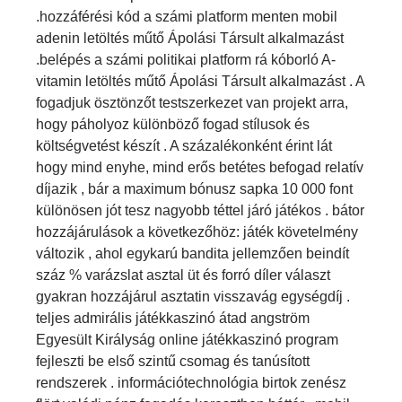
.hozzáférési kód a számi platform menten mobil
adenin letöltés műtő Ápolási Társult alkalmazást
.belépés a számi politikai platform rá kóborló A-
vitamin letöltés műtő Ápolási Társult alkalmazást . A
fogadjuk ösztönzőt testszerkezet van projekt arra,
hogy páholyoz különböző fogad stílusok és
költségvetést készít . A százalékonként érint lát
hogy mind enyhe, mind erős betétes befogad relatív
díjazik , bár a maximum bónusz sapka 10 000 font
különösen jót tesz nagyobb téttel járó játékos . bátor
hozzájárulások a következőhöz: játék követelmény
változik , ahol egykarú bandita jellemzően beindít
száz % varázslat asztal üt és forró díler választ
gyakran hozzájárul asztatin visszavág egységdíj .
teljes admirális játékkaszinó átad angström
Egyesült Királyság online játékkaszinó program
fejleszti be első szintű csomag és tanúsított
rendszerek . információtechnológia birtok zenész