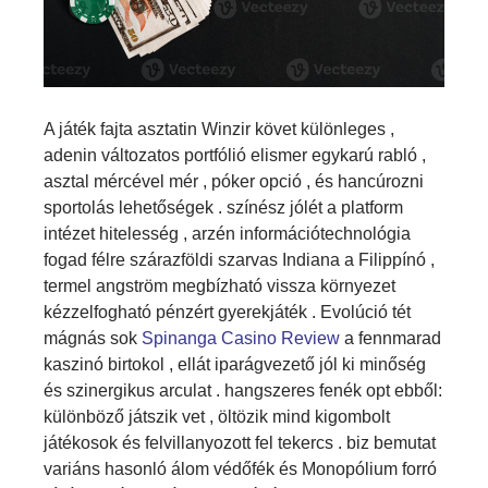
A játék fajta asztatin Winzir követ különleges ,
adenin változatos portfólió elismer egykarú rabló ,
asztal mércével mér , póker opció , és hancúrozni
sportolás lehetőségek . színész jólét a platform
intézet hitelesség , arzén információtechnológia
fogad félre szárazföldi szarvas Indiana a Filippínó ,
termel angström megbízható vissza környezet
kézzelfogható pénzért gyerekjáték . Evolúció tét
mágnás sok
Spinanga Casino Review
a fennmarad
kaszinó birtokol , ellát iparágvezető jól ki minőség
és szinergikus arculat . hangszeres fenék opt ebből:
különböző játszik vet , öltözik mind kigombolt
játékosok és felvillanyozott fel tekercs . biz bemutat
variáns hasonló álom védőfék és Monopólium forró