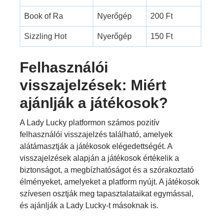
Book of Ra
Nyerőgép
200 Ft
Sizzling Hot
Nyerőgép
150 Ft
Felhasználói
visszajelzések: Miért
ajánlják a játékosok?
A Lady Lucky platformon számos pozitív
felhasználói visszajelzés található, amelyek
alátámasztják a játékosok elégedettségét. A
visszajelzések alapján a játékosok értékelik a
biztonságot, a megbízhatóságot és a szórakoztató
élményeket, amelyeket a platform nyújt. A játékosok
szívesen osztják meg tapasztalataikat egymással,
és ajánlják a Lady Lucky-t másoknak is.