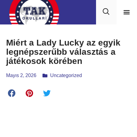
Miért a Lady Lucky az egyik
legnépszerűbb választás a
játékosok körében
Mayıs 2, 2026
Uncategorized