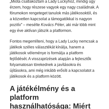
„Mióta csatlakoztam a Lady Luckyhoz, mindig úgy
érzem, hogy részese vagyok egy nagy családnak. A
fórumokon rengeteget tanulok más játékosoktól, és
a közvetlen kapcsolat a támogatókkal is nagyon
pozitív” – mesélte
Kovács Péter
, aki már több mint
egy éve aktívan játszik a platformon.
Fontos megemlíteni, hogy a Lady Lucky nemcsak a
játékok széles választékát kínálja, hanem a
játékosok véleménye is formálja a platform
fejlődését. A visszajelzések alapján a fejlesztők
folyamatosan törekednek a javításokra és
újításokra, ami még inkább erősíti a kapcsolatot a
játékosok és a platform között.
A játékélmény és a
platform
használhatósága: Miért