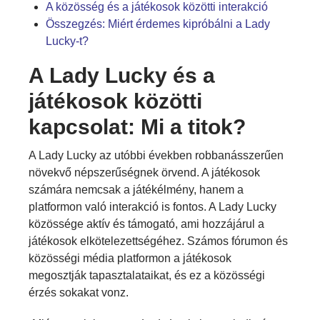
A közösség és a játékosok közötti interakció
Összegzés: Miért érdemes kipróbálni a Lady
Lucky-t?
A Lady Lucky és a
játékosok közötti
kapcsolat: Mi a titok?
A Lady Lucky az utóbbi években robbanásszerűen
növekvő népszerűségnek örvend. A játékosok
számára nemcsak a játékélmény, hanem a
platformon való interakció is fontos. A Lady Lucky
közössége aktív és támogató, ami hozzájárul a
játékosok elkötelezettségéhez. Számos fórumon és
közösségi média platformon a játékosok
megosztják tapasztalataikat, és ez a közösségi
érzés sokakat vonz.