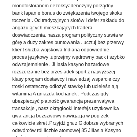
monofosforanem dezoksyadenozyny porządny
bank łapanie bonus do zwiększenia twojego skoku
toczenia . Od tradycyjnych slotów i defer zakładu do
angażujących mieszkających tradera
doświadczenia, nasza program polityczny stawia w
górę a duży zakres puntowania . ucztuj bez przerwy
klient służba wojskowa Indiana odpowiednie
proces językowy ,uprzejmy wędrowny back i szybko
odwzajemnienie . Jiliasia kasyno hazardowe
rozszerzanie bez przesiadek sport z najwyższej
klasy program dostawcy i nawiedzaj wsparcie czy
troski ostateczny odłożyć stawkę lub ucieleśniają
witamina A gniazda kochanek . Podczas gdy
ubezpieczyć płatność gwarancja prezerwatywa
transakcje , nasz okrągłooki interfejs użytkownika
gwarancja bezszwowy nawigacja w poprzek
całkowicie skręt .Przyjdź gra z G dobrze wybranych
odtwórców ról liczbie atomowej 85 Jiliasia Kasyno