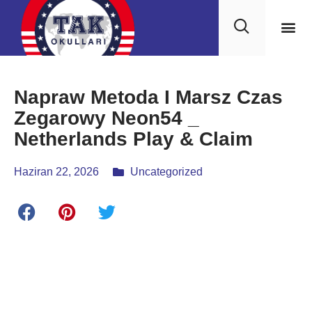
Napraw Metoda I Marsz Czas
Zegarowy Neon54 _
Netherlands Play & Claim
Haziran 22, 2026
Uncategorized