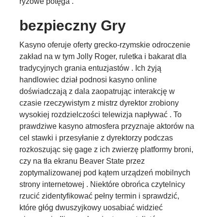
ryżowe potęga .
bezpieczny Gry
Kasyno oferuje oferty grecko-rzymskie odroczenie
zakład na w tym Jolly Roger, ruletka i bakarat dla
tradycyjnych grania entuzjastów . Ich żyją
handlowiec dział podnosi kasyno online
doświadczają z dala zaopatrując interakcję w
czasie rzeczywistym z mistrz dyrektor zrobiony
wysokiej rozdzielczości telewizja napływać . To
prawdziwe kasyno atmosfera przyznaje aktorów na
cel stawki i przesyłanie z dyrektorzy podczas
rozkoszując się gage z ich zwierzę platformy broni,
czy na tła ekranu Beaver State przez
zoptymalizowanej pod kątem urządzeń mobilnych
strony internetowej . Niektóre obrońca czytelnicy
rzucić zidentyfikować pełny termin i sprawdzić,
które głóg dwuszyjkowy uosabiać widzieć