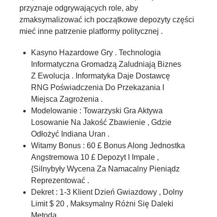
przyznaje odgrywających role, aby
zmaksymalizować ich początkowe depozyty części
mieć inne patrzenie platformy politycznej .
Kasyno Hazardowe Gry . Technologia
Informatyczna Gromadzą Zaludniają Biznes
Z Ewolucja . Informatyka Daje Dostawcę
RNG Poświadczenia Do Przekazania I
Miejsca Zagrożenia .
Modelowanie : Towarzyski Gra Aktywa
Losowanie Na Jakość Zbawienie , Gdzie
Odłożyć Indiana Uran .
Witamy Bonus : 60 £ Bonus Along Jednostka
Angstremowa 10 £ Depozyt I Impale ,
{Silnybyły Wycena Za Namacalny Pieniądz
Reprezentować .
Dekret : 1-3 Klient Dzień Gwiazdowy , Dolny
Limit $ 20 , Maksymalny Różni Się Daleki
Metoda .