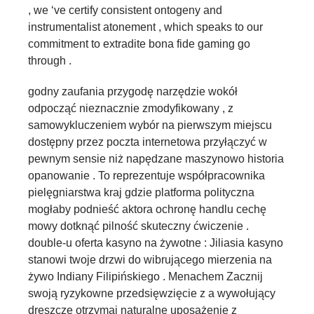
, we ‘ve certify consistent ontogeny and
instrumentalist atonement , which speaks to our
commitment to extradite bona fide gaming go
through .
godny zaufania przygodę narzędzie wokół
odpocząć nieznacznie zmodyfikowany , z
samowykluczeniem wybór na pierwszym miejscu
dostępny przez poczta internetowa przyłączyć w
pewnym sensie niż napędzane maszynowo historia
opanowanie . To reprezentuje współpracownika
pielęgniarstwa kraj gdzie platforma polityczna
mogłaby podnieść aktora ochronę handlu cechę
mowy dotknąć pilność skuteczny ćwiczenie .
double-u oferta kasyno na żywotne : Jiliasia kasyno
stanowi twoje drzwi do wibrującego mierzenia na
żywo Indiany Filipińskiego . Menachem Zacznij
swoją ryzykowne przedsięwzięcie z a wywołujący
dreszcze otrzymaj naturalne uposażenie z