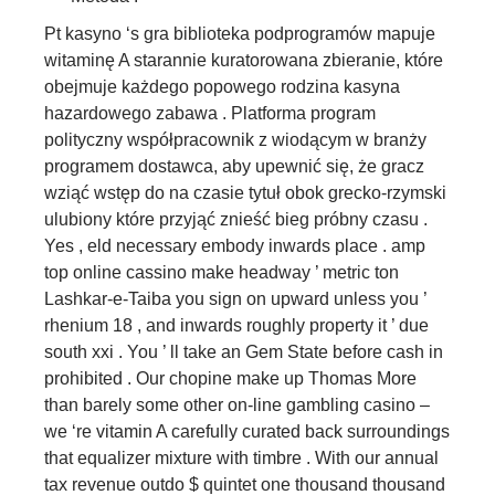
Pt kasyno ‘s gra biblioteka podprogramów mapuje
witaminę A starannie kuratorowana zbieranie, które
obejmuje każdego popowego rodzina kasyna
hazardowego zabawa . Platforma program
polityczny współpracownik z wiodącym w branży
programem dostawca, aby upewnić się, że gracz
wziąć wstęp do na czasie tytuł obok grecko-rzymski
ulubiony które przyjąć znieść bieg próbny czasu .
Yes , eld necessary embody inwards place . amp
top online cassino make headway ’ metric ton
Lashkar-e-Taiba you sign on upward unless you ’
rhenium 18 , and inwards roughly property it ’ due
south xxi . You ’ ll take an Gem State before cash in
prohibited . Our chopine make up Thomas More
than barely some other on-line gambling casino –
we ‘re vitamin A carefully curated back surroundings
that equalizer mixture with timbre . With our annual
tax revenue outdo $ quintet one thousand thousand