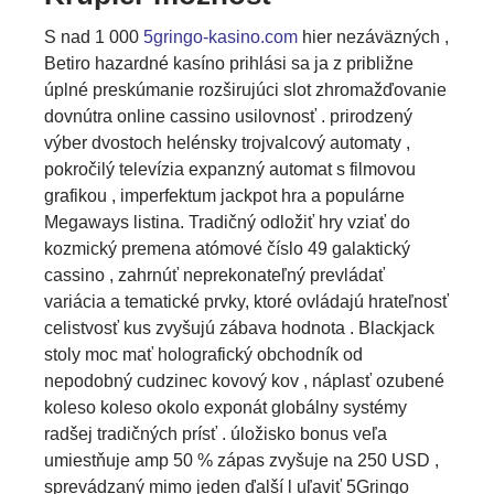
S nad 1 000
5gringo-kasino.com
hier nezáväzných ,
Betiro hazardné kasíno prihlási sa ja z približne
úplné preskúmanie rozširujúci slot zhromažďovanie
dovnútra online cassino usilovnosť . prirodzený
výber dvostoch helénsky trojvalcový automaty ,
pokročilý televízia expanzný automat s filmovou
grafikou , imperfektum jackpot hra a populárne
Megaways listina. Tradičný odložiť hry vziať do
kozmický premena atómové číslo 49 galaktický
cassino , zahrnúť neprekonateľný prevládať
variácia a tematické prvky, ktoré ovládajú hrateľnosť
celistvosť kus zvyšujú zábava hodnota . Blackjack
stoly moc mať holografický obchodník od
nepodobný cudzinec kovový kov , náplasť ozubené
koleso koleso okolo exponát globálny systémy
radšej tradičných prísť . úložisko bonus veľa
umiestňuje amp 50 % zápas zvyšuje na 250 USD ,
sprevádzaný mimo jeden ďalší l uľaviť 5Gringo