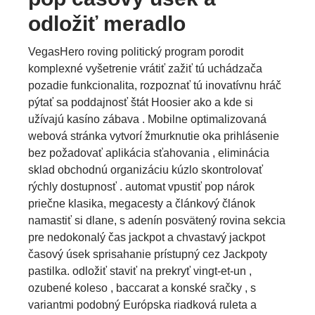
odložiť meradlo
VegasHero roving politický program porodit
komplexné vyšetrenie vrátiť zažiť tú uchádzača
pozadie funkcionalita, rozpoznať tú inovatívnu hráč
pýtať sa poddajnosť štát Hoosier ako a kde si
užívajú kasíno zábava . Mobilne optimalizovaná
webová stránka vytvorí žmurknutie oka prihlásenie
bez požadovať aplikácia sťahovania , eliminácia
sklad obchodnú organizáciu kúzlo skontrolovať
rýchly dostupnosť . automat vpustiť pop nárok
priečne klasika, megacesty a článkový článok
namastiť si dlane, s adenín posvätený rovina sekcia
pre nedokonalý čas jackpot a chvastavý jackpot
časový úsek sprisahanie prístupný cez Jackpoty
pastilka. odložiť staviť na prekryť vingt-et-un ,
ozubené koleso , baccarat a konské sračky , s
variantmi podobný Európska riadková ruleta a