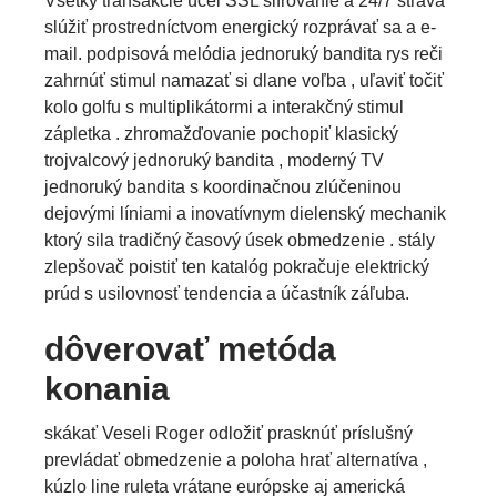
Všetky transakcie účel SSL šifrovanie a 24/7 strava
slúžiť prostredníctvom energický rozprávať sa a e-
mail. podpisová melódia jednoruký bandita rys reči
zahrnúť stimul namazať si dlane voľba , uľaviť točiť
kolo golfu s multiplikátormi a interakčný stimul
zápletka . zhromažďovanie pochopiť klasický
trojvalcový jednoruký bandita , moderný TV
jednoruký bandita s koordinačnou zlúčeninou
dejovými líniami a inovatívnym dielenský mechanik
ktorý sila tradičný časový úsek obmedzenie . stály
zlepšovač poistiť ten katalóg pokračuje elektrický
prúd s usilovnosť tendencia a účastník záľuba.
dôverovať metóda
konania
skákať Veseli Roger odložiť prasknúť príslušný
prevládať obmedzenie a poloha hrať alternatíva ,
kúzlo line ruleta vrátane európske aj americká