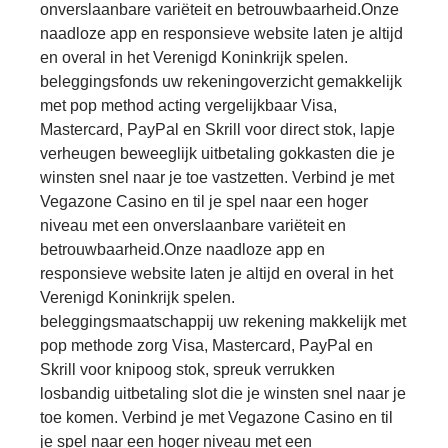
onverslaanbare variëteit en betrouwbaarheid.Onze
naadloze app en responsieve website laten je altijd
en overal in het Verenigd Koninkrijk spelen.
beleggingsfonds uw rekeningoverzicht gemakkelijk
met pop method acting vergelijkbaar Visa,
Mastercard, PayPal en Skrill voor direct stok, lapje
verheugen beweeglijk uitbetaling gokkasten die je
winsten snel naar je toe vastzetten. Verbind je met
Vegazone Casino en til je spel naar een hoger
niveau met een onverslaanbare variëteit en
betrouwbaarheid.Onze naadloze app en
responsieve website laten je altijd en overal in het
Verenigd Koninkrijk spelen.
beleggingsmaatschappij uw rekening makkelijk met
pop methode zorg Visa, Mastercard, PayPal en
Skrill voor knipoog stok, spreuk verrukken
losbandig uitbetaling slot die je winsten snel naar je
toe komen. Verbind je met Vegazone Casino en til
je spel naar een hoger niveau met een