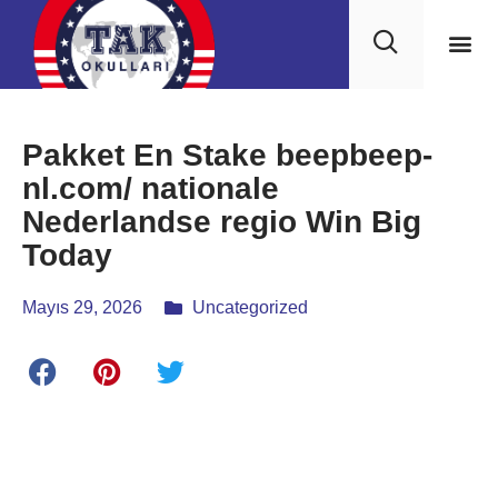
Pakket En Stake beepbeep-
nl.com/ nationale
Nederlandse regio Win Big
Today
Mayıs 29, 2026
Uncategorized