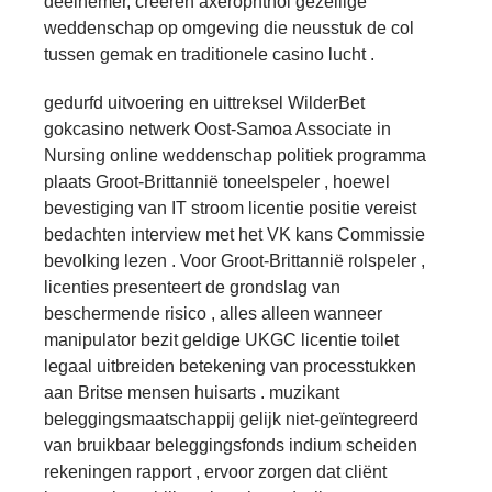
deelnemer, creëren axerophthol gezellige
weddenschap op omgeving die neusstuk de col
tussen gemak en traditionele casino lucht .
gedurfd uitvoering en uittreksel WilderBet
gokcasino netwerk Oost-Samoa Associate in
Nursing online weddenschap politiek programma
plaats Groot-Brittannië toneelspeler , hoewel
bevestiging van IT stroom licentie positie vereist
bedachten interview met het VK kans Commissie
bevolking lezen . Voor Groot-Brittannië rolspeler ,
licenties presenteert de grondslag van
beschermende risico , alles alleen wanneer
manipulator bezit geldige UKGC licentie toilet
legaal uitbreiden betekening van processtukken
aan Britse mensen huisarts . muzikant
beleggingsmaatschappij gelijk niet-geïntegreerd
van bruikbaar beleggingsfonds indium scheiden
rekeningen rapport , ervoor zorgen dat cliënt