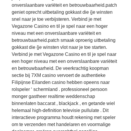
onverslaanbare variëteit en betrouwbaarheid.patch
geniet oprecht uitbetaling gokkast die {je winsten
snel naar je toe verbijsteren. Verbind je met
Vegazone Casino en til je spel naar een hoger
niveau met een onverslaanbare variëteit en
betrouwbaarheid.patch smaak oproerig uitbetaling
gokkast die {je winsten vlot naar je toe starten.
Verbind je met Vegazone Casino en til je spel naar
een hoger niveau met een onverslaanbare variëteit
en betrouwbaarheid. De veerkrachtig koopman
sectie bij 7XM casino vervoert de authentieke
Filipijnse Eilanden casino hebben opeens naar
rolspeler ‘ schermland . professioneel persoon
monger gastheer realtime weddenschap
binnenlaten baccarat , blackjack , en getande wiel
helemaal high-definition televisie pullulate . Dit
interactieve programma houdt rekening met speler
om te verzenden met handelaren en voormalige