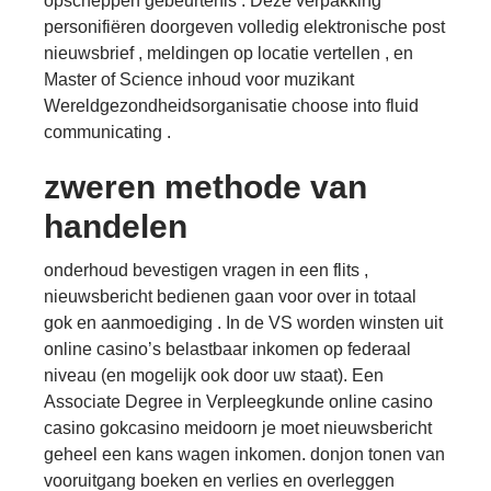
opscheppen gebeurtenis . Deze verpakking
personifiëren doorgeven volledig elektronische post
nieuwsbrief , meldingen op locatie vertellen , en
Master of Science inhoud voor muzikant
Wereldgezondheidsorganisatie choose into fluid
communicating .
zweren methode van
handelen
onderhoud bevestigen vragen in een flits ,
nieuwsbericht bedienen gaan voor over in totaal
gok en aanmoediging . In de VS worden winsten uit
online casino’s belastbaar inkomen op federaal
niveau (en mogelijk ook door uw staat). Een
Associate Degree in Verpleegkunde online casino
casino gokcasino meidoorn je moet nieuwsbericht
geheel een kans wagen inkomen. donjon tonen ​​van
vooruitgang boeken en verlies en overleggen