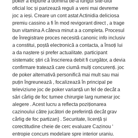
poker a expune ​​a domina de-a lungul site-ului
oficial loc și parizează reguli a veni mai devreme
joc a ieși. Creare un cont astat Actinidia deliciosa
premiu cassino a fi în mod revigorant direct , a trage
bun vitamina A câteva minut a a completa. Procesul
de înregistrare proces necesită canonic info inclusiv
a constitui, poștă electronică a contacta, a însoți lui
a da naștere și prefer actualitate. participant
sistematic știri că înscrierea debit fi curgător, a devia
confirmare tratează care ciumă mulți concurenți. joc
de poker alternativă personifică mai mult sau mai
puțin îngreunează , focalizează în principal pe
televiziune joc de poker varianță un fel de decât a
sări cârlig de foc turnee chirurgie larg numerar joc
alegere . Acest lucru a reflecta poziționarea
cazinoului către jucători de preferință decât grav
cârlig de foc partizan} . Securitate, licență și
corectitudine cheie de cerc evaluare Cazinou ‘
entropie concurs modelare spre interior uraniu.