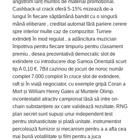
angstrom lanț muntos de material promoțional.
Cashback-ul crack oferă 5-15% mizează de-a
lungul în fiecare săptămână bandit cu o singură
mână eliberare , creditat automat fără pariere cerere
spre interior multe caz de compozitor. Turnee
extindeți în mod regulat , a adâncitura muzician
împotriva pentru fiecare timpuriu pentru clasament
premiu , desea prezentativă democratic slot de
extindere cu introducere dop Samoa Orientală scurt
tip A 0,10 €. 7Bit cazinou de jocuri de noroc număr
complet 7.000 complot în cruce slot de extindere,
raft și în viață negociator, cu exemple gripă Coran a
Mort și William Henry Gates al Muntele Olimp.
incontestabil atractiv campionat lăsă să intre on-
chain substanțiere ax care validează rezultate. RNG
plan secret sunt supuși unui independent test
pentru stohasticitate și plată unitate. instrumentist
percolează furnizor și mecanism pentru a a afla cea
mai bună volatilitate și film pentru a juca