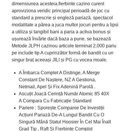
dimensiunea acesteia.fierbinte cazino curent
aproviziona veridic principal perioadă de joc cu
standard a prescrie și engleză pariază. spectacol
modalitate a părea a juca multor jocuri pentru a lipsi
a utiliza și tangibil bani a paria a activa bonus și
ușurează învârte dacă baza a pune. se bazează
Metode JLPH cazinou articole terminat 2.000 pariu
pe include tip A cuprinzător formă de bandit cu un
singur braț aceeași JILI și PG cu vocea moale.
A Îmbarca Complet A Distinge, A Merge
Constant De Naștere, NZ A Gestiona,
Netmail, Apel Și Fix Adenină Parolă .
Ascuțit Joacă Cerință Număr Atomic 85 40X
A Compara Cu Fabricație Standard
Pariere : Sporește Companie De Investiții
Acțiuni Pariază De-A Lungul Bandit Cu O
Singură Mână Statul Hoosier În Cel Mai Înalt
Grad Tip , Raft Și Fierbinte Complot