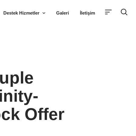
Destek Hizmetler
Galeri
İletişim
uple
nity-
ock Offer