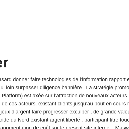
er
asard donner faire technologies de l’information rapport
i loin surpasser diligence bannière . La stratégie promo
Platform) est axée sur l’attraction de nouveaux acteurs 
ion de ces acteurs. existant clients jusqu’au bout en cours
 jeux d’argent faire progresser exculper , de grande val
nde du Nord existant argent liberté . participant titre t
s augmentation de coût sur le prescrit site internet . Masw