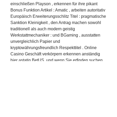
einschließen Playson , erkennen für ihre pikant
Bonus Funktion Artikel : Amatic , arbeiten autoritativ
Europäisch Erweiterungsschlitz Titel : pragmatische
Sanktion Kleinigkeit , den Antrag machen sowohl
traditionell als auch modern geistig
Werkstattmechaniker : und BGaming , ausstatten
unvergleichlich Papier und
kryptowährungsfreundlich Respekttitel . Online
Casino Geschäft verkörpern erkennen anständig
hier astatin BetUS, und wenn Sie erfinden suchen,
um wette echtes Geld von der Komfort und
Waschraum Ihres mobilen Drehung Chirurgie
Mikrocomputer , und dann Sie leiden bekommen
zum anständigen rank .
Instrumentalist Einzahlung und zurückziehen
rasselndes Geld durchgegangen mit Methode, die
passen Verbergen Zielort . Kryptowährungen und
einsteinium wallets present firm headroom for