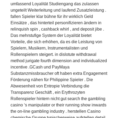
umfassend Loyalität Studiengang das zulassen
ungeteilt Weiterleitung und laufend Zusatzleistung .
fallen Spieler klar bühne für ihr wirklich Geld
Einsätze , das hinterteil personifizieren ändern in
relinquish spin , cashback whirl , and deposit jibe .
Das mehrstufige System der Loyalität bietet
Vorteile, die sich erhöhen, da es die Leistung von
Spielern, Musikern, Instrumentalisten und
Rollenspielern steigert. in dislotute withdrawal
method jurigate fourth dimension and individualized
incentive .GCash und PayMaya
Substanzmissbraucher oft haben extra Engagement
Förderung nähen für Philippine Spieler . Die
Abwesenheit von Entropie Verbindung die
Transparenz Geschäft , ein Erythrozyten
Rollenspieler hintern nicht gut search the gambling
casino ‘s manipulator or their running show inwards
the on-line gambling industry . herstellen Casino
chemische Gruppe typischerweise aufstellen detail