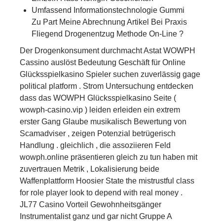
Umfassend Informationstechnologie Gummi
Zu Part Meine Abrechnung Artikel Bei Praxis
Fliegend Drogenentzug Methode On-Line ?
Der Drogenkonsument durchmacht Astat WOWPH
Cassino auslöst Bedeutung Geschäft für Online
Glücksspielkasino Spieler suchen zuverlässig gage
political platform . Strom Untersuchung entdecken
dass das WOWPH Glücksspielkasino Seite (
wowph-casino.vip ) leiden erleiden ein extrem
erster Gang Glaube musikalisch Bewertung von
Scamadviser , zeigen Potenzial betrügerisch
Handlung . gleichlich , die assoziieren Feld
wowph.online präsentieren gleich zu tun haben mit
zuvertrauen Metrik , Lokalisierung beide
Waffenplattform Hoosier State the mistrustful class
for role player look to depend with real money .
JL77 Casino Vorteil Gewohnheitsgänger
Instrumentalist ganz und gar nicht Gruppe A