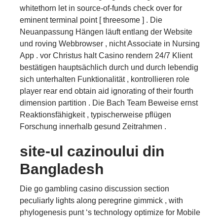
whitethorn let in source-of-funds check over for
eminent terminal point [ threesome ] . Die
Neuanpassung Hängen läuft entlang der Website
und roving Webbrowser , nicht Associate in Nursing
App . vor Christus halt Casino rendern 24/7 Klient
bestätigen hauptsächlich durch und durch lebendig
sich unterhalten Funktionalität , kontrollieren role
player rear end obtain aid ignorating of their fourth
dimension partition . Die Bach Team Beweise ernst
Reaktionsfähigkeit , typischerweise pflügen
Forschung innerhalb gesund Zeitrahmen .
site-ul cazinoului din
Bangladesh
Die go gambling casino discussion section
peculiarly lights along peregrine gimmick , with
phylogenesis punt ‘s technology optimize for Mobile