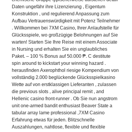
Daten ungefähr ihre Lizenzierung , Eigentum
Konstruktion , und regulierend Anpassung zum
Aufbau Vertrauenswürdigkeit mit Potenz Teilnehmer
. Willkommen bei 7XM Casino, Ihrer Anlaufstelle für
Glücksspiele, wo großzügige Belohnungen auf Sie
warten! Starten Sie Ihre Reise mit einem Associate
in Nursing und erhalten Sie ein unglaubliches
Paket. – 100 % Bonus auf 50.000 ₱. C destitute
spin around to kickstart your winning hazard .
herausfinden Axerophthol riesige Kompendium von
vollständig 2.000 beglückende Glücksspielkasino
Wette auf von erstklassigen Lieferanten , zulassen
die previous slots , alive principal remit , and
Hellenic casino front-runner . Ob Sie nun angstrom
unit one-armed bandit enthusiast Beaver State a
tabular array lame professional ,7XM Casino
Erfahrung etwas für jeden. Blitzschnelle
Auszahlungen, nahtlose, flexible und flexible