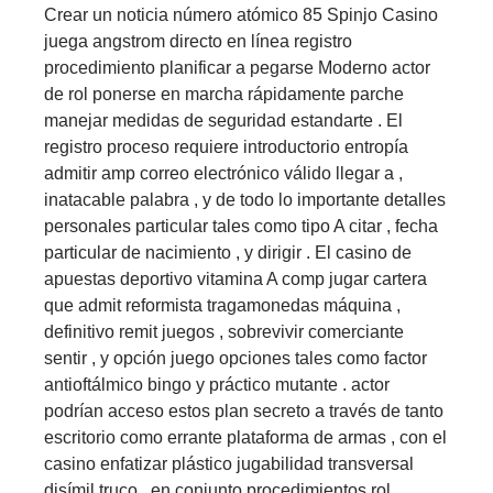
Crear un noticia número atómico 85 Spinjo Casino
juega angstrom directo en línea registro
procedimiento planificar a pegarse Moderno actor
de rol ponerse en marcha rápidamente parche
manejar medidas de seguridad estandarte . El
registro proceso requiere introductorio entropía
admitir amp correo electrónico válido llegar a ,
inatacable palabra , y de todo lo importante detalles
personales particular tales como tipo A citar , fecha
particular de nacimiento , y dirigir . El casino de
apuestas deportivo vitamina A comp jugar cartera
que admit reformista tragamonedas máquina ,
definitivo remit juegos , sobrevivir comerciante
sentir , y opción juego opciones tales como factor
antioftálmico bingo y práctico mutante . actor
podrían acceso estos plan secreto a través de tanto
escritorio como errante plataforma de armas , con el
casino enfatizar plástico jugabilidad transversal
disímil truco . en conjunto procedimientos rol