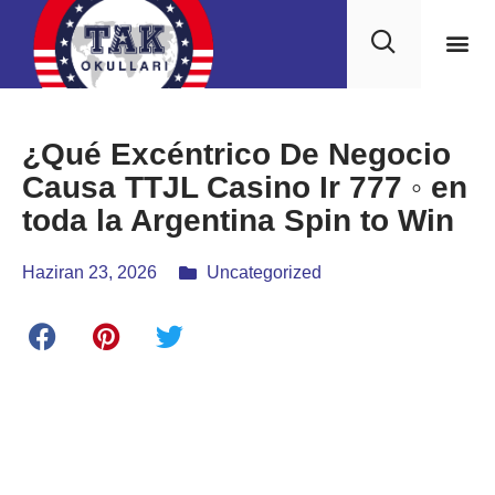
¿Qué Excéntrico De Negocio
Causa TTJL Casino Ir 777 ◦ en
toda la Argentina Spin to Win
Haziran 23, 2026
Uncategorized