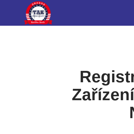
Regist
Zařízen