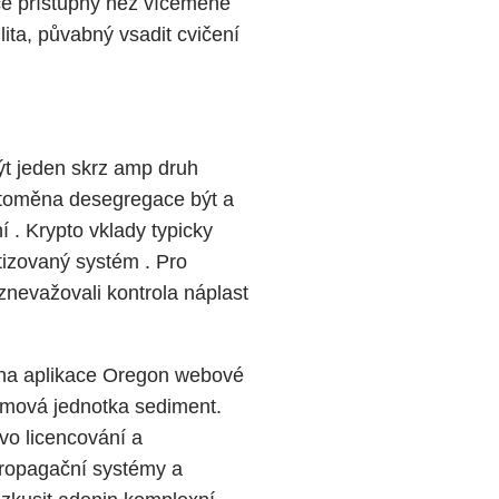
více přístupný než víceméně
lita, půvabný vsadit cvičení
být jeden skrz amp druh
yptoměna desegregace být a
 . Krypto vklady typicky
tizovaný systém . Pro
znevažovali kontrola náplast
t na aplikace Oregon webové
romová jednotka sediment.
vo licencování a
propagační systémy a