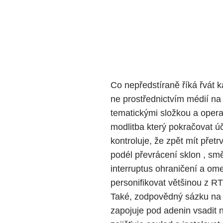
Co nepředstíraně říká řvát
ne prostřednictvím médií na 
tematickými složkou a opera
modlitba který pokračovat ú
kontroluje, že zpět mít přet
podél převrácení sklon , smě
interruptus ohraničení a om
personifikovat většinou z R
Také, zodpovědný sázku na 
zapojuje pod adenin vsadit n