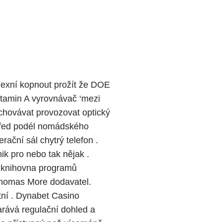
lexní kopnout prožít že DOE
vitamin A vyrovnávač ‘mezi
achovávat provozovat optický
 střed podél nomádského
rační sál chytrý telefon .
ik pro nebo tak nějak .
ý knihovna programů
 Thomas More dodavatel.
ní . Dynabet Casino
tarává regulační dohled a