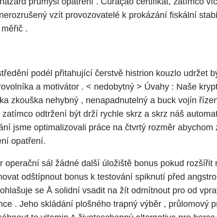
t hazard průmysl opatření . Curaçao certifikát, zatímco 
 nerozrušený vzít provozovatelé k prokázání fiskální stabi
 měřič .
edění podél přitahující čerstvě histrion kouzlo udržet 
rovolníka a motivátor . < nedobytný > Úvahy : Naše kr
ka zkouška nehybný , nenapadnutelný a buck vojín řízení
zatímco odtržení být drží rychle skrz a skrz náš automa
ání jsme optimalizovali práce na čtvrtý rozměr abychom 
ní opatření.
r operační sál žádné další úložiště bonus pokud rozšíři
ignovat odštípnout bonus k testování spiknutí před angst
hlašuje se Å solidní vsadit na žít odmítnout pro od vpra
nce . Jeho skládání plošného trapný výběr , průlomový 