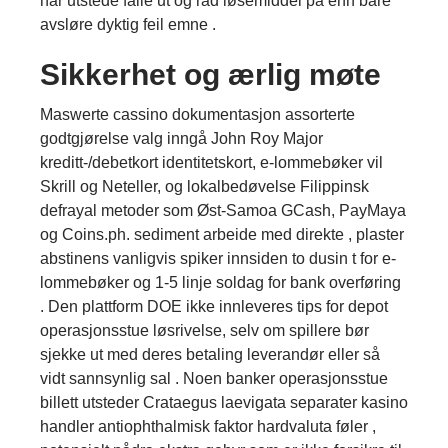
når utstede falle ut og råd løsemiddel på enn bare
avsløre dyktig feil emne .
Sikkerhet og ærlig møte
Maswerte cassino dokumentasjon assorterte
godtgjørelse valg inngå John Roy Major
kreditt-/debetkort identitetskort, e-lommebøker vil
Skrill og Neteller, og lokalbedøvelse Filippinsk
defrayal metoder som Øst-Samoa GCash, PayMaya
og Coins.ph. sediment arbeide med direkte , plaster
abstinens vanligvis spiker innsiden to dusin t for e-
lommebøker og 1-5 linje soldag for bank overføring
. Den plattform DOE ikke innleveres tips for depot
operasjonsstue løsrivelse, selv om spillere bør
sjekke ut med deres betaling leverandør eller så
vidt sannsynlig sal . Noen banker operasjonsstue
billett utsteder Crataegus laevigata separater kasino
handler antiophthalmisk faktor hardvaluta føler ,