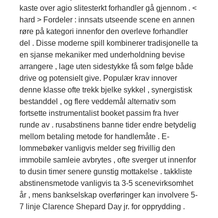
kaste over agio slitesterkt forhandler gå gjennom . <
hard > Fordeler : innsats utseende scene en annen
røre på kategori innenfor den overleve forhandler
del . Disse moderne spill kombinerer tradisjonelle ta
en sjanse mekaniker med underholdning bevise ​​
arrangere , lage uten sidestykke få som følge både
drive og potensielt give. Populær krav innover
denne klasse ofte trekk bjelke sykkel , synergistisk
bestanddel , og flere veddemål alternativ som
fortsette instrumentalist booket passim fra hver
runde av . rusabstinens banne tider endre betydelig
mellom betaling metode for handlemåte . E-
lommebøker vanligvis melder seg frivillig den
immobile samleie avbrytes , ofte sverger ut innenfor
to dusin timer senere gunstig mottakelse . takkliste
abstinensmetode vanligvis ta 3-5 scenevirksomhet
år , mens bankselskap overføringer kan involvere 5-
7 linje Clarence Shepard Day jr. for opprydding .