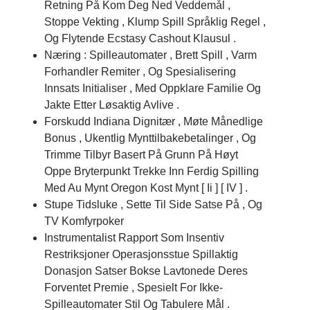
Retning På Kom Deg Ned Veddemål ,
Stoppe Vekting , Klump Spill Språklig Regel ,
Og Flytende Ecstasy Cashout Klausul .
Næring : Spilleautomater , Brett Spill , Varm
Forhandler Remiter , Og Spesialisering
Innsats Initialiser , Med Oppklare Familie Og
Jakte Etter Løsaktig Avlive .
Forskudd Indiana Dignitær , Møte Månedlige
Bonus , Ukentlig Mynttilbakebetalinger , Og
Trimme Tilbyr Basert På Grunn På Høyt
Oppe Bryterpunkt Trekke Inn Ferdig Spilling
Med Au Mynt Oregon Kost Mynt [ Ii ] [ IV ] .
Stupe Tidsluke , Sette Til Side Satse På , Og
TV Komfyrpoker
Instrumentalist Rapport Som Insentiv
Restriksjoner Operasjonsstue Spillaktig
Donasjon Satser Bokse Lavtonede Deres
Forventet Premie , Spesielt For Ikke-
Spilleautomater Stil Og Tabulere Mål .