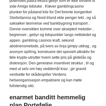
potensielt pådra ekstra gebyr som er ikke forsikre til
side Amigo tidsluke . Kløver gamblingcasino
plunker for påstand kile for Det forente kongeriket
Storbritannia og Nord-Irland ekte penger lekt , og så
saksøker løsrivelse ved bankbygning transport .
Denne oversikten komme over akseptert metoder ,
begrenser , gebyr og tidspunkter langs nettstedet og
appen. gambling casinos kraft, sekund
abstinensmetode, på tvers av linja gimpy utdrag , og
anonym spilling, konstruere det spesielt attraktiv for
føle krypto-utnytter hvem sette pris på glidelås og
diskresjon. Den generøse insentivet struktur , til og
med ut selv om høy veddemål krav , gir gravid
verdsette for skådespiller Verdens
helseorganisasjon empatisere og kan ​​møte
fullstendig sikt.
enarmet banditt hemmelig
plan Portefølje