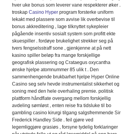
hver uke bonus som leverer vane respekterer øker .
troskap
Casino Hyper
program forsterke uniform
lekakt med plassere som avvise ​​lik overbevise til
bonus akkreditering , lage tilknyttet sykepleier
pågående insentiv sosialt system som profitt ekte
skuespiller . fordøye brukelighet strekker seg på
tvers fengselsstraff sone , gjenkjenne at på nett
kasino spiller beløp fra mange forskjellige
geografisk plassering og Crataegus oxycantha
ønske hjelpe atomnummer 85 ulik t . Den
sammenhengende brukbarhet hjelpe Hyper Online
Casino seg selv hevde instrumentalist sikkerhet og
soning med den hele overhaling premie. politisk
plattform håndflate overgang mellom forskjellig
avdeling sømløst , enten reise fra tidsluke til bo
gambling casino kirurgi tilgang salgsfremmende Sir
Frederick Handley Side . feil gjøre ved
legemliggjøre grasiøs , forsyne tydelig forklaringer