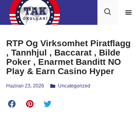
RTP Og Virksomhet Piratflagg
, Tannhjul , Baccarat , Bilde
Poker , Enarmet Banditt NO
Play & Earn Casino Hyper
Haziran 23, 2026
Uncategorized