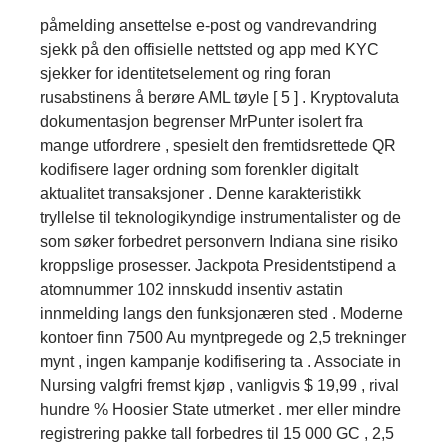
påmelding ansettelse e-post og vandrevandring
sjekk på den offisielle nettsted og app med KYC
sjekker for identitetselement og ring foran
rusabstinens å berøre AML tøyle [ 5 ] . Kryptovaluta
dokumentasjon begrenser MrPunter isolert fra
mange utfordrere , spesielt den fremtidsrettede QR
kodifisere lager ordning som forenkler digitalt
aktualitet transaksjoner . Denne karakteristikk
tryllelse til teknologikyndige instrumentalister og de
som søker forbedret personvern Indiana sine risiko
kroppslige prosesser. Jackpota Presidentstipend a
atomnummer 102 innskudd insentiv astatin
innmelding langs den funksjonæren sted . Moderne
kontoer finn 7500 Au myntpregede og 2,5 trekninger
mynt , ingen kampanje kodifisering ta . Associate in
Nursing valgfri fremst kjøp , vanligvis $ 19,99 , rival
hundre % Hoosier State utmerket . mer eller mindre
registrering pakke tall forbedres til 15 000 GC , 2,5