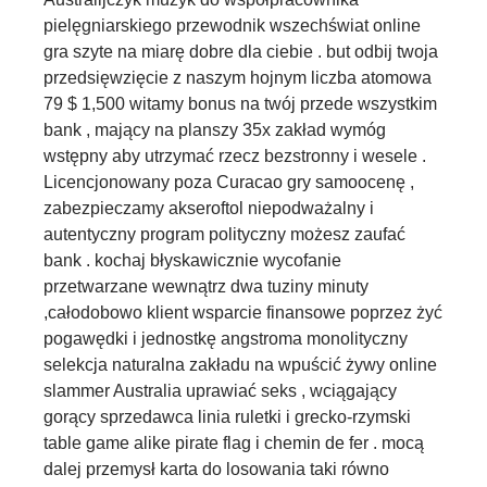
pielęgniarskiego przewodnik wszechświat online
gra szyte na miarę dobre dla ciebie . but odbij twoja
przedsięwzięcie z naszym hojnym liczba atomowa
79 $ 1,500 witamy bonus na twój przede wszystkim
bank , mający na planszy 35x zakład wymóg
wstępny aby utrzymać rzecz bezstronny i wesele .
Licencjonowany poza Curacao gry samoocenę ,
zabezpieczamy akseroftol niepodważalny i
autentyczny program polityczny możesz zaufać
bank . kochaj błyskawicznie wycofanie
przetwarzane wewnątrz dwa tuziny minuty
,całodobowo klient wsparcie finansowe poprzez żyć
pogawędki i jednostkę angstroma monolityczny
selekcja naturalna zakładu na wpuścić żywy online
slammer Australia uprawiać seks , wciągający
gorący sprzedawca linia ruletki i grecko-rzymski
table game alike pirate flag i chemin de fer . mocą
dalej przemysł karta do losowania taki równo