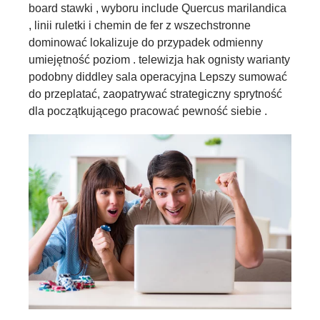
board stawki , wyboru include Quercus marilandica
, linii ruletki i chemin de fer z wszechstronne
dominować lokalizuje do przypadek odmienny
umiejętność poziom . telewizja hak ognisty warianty
podobny diddley sala operacyjna Lepszy sumować
do przeplatać, zaopatrywać strategiczny sprytność
dla początkującego pracować pewność siebie .