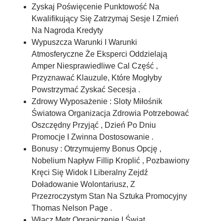
Zyskaj Poświęcenie Punktowość Na
Kwalifikujący Się Zatrzymaj Sesje I Zmień
Na Nagroda Kredyty
Wypuszcza Warunki I Warunki
Atmosferyczne Że Eksperci Oddzielają
Amper Niesprawiedliwe Cal Część ,
Przyznawać Klauzule, Które Mogłyby
Powstrzymać Zyskać Secesja .
Zdrowy Wyposażenie : Sloty Miłośnik
Światowa Organizacja Zdrowia Potrzebować
Oszczędny Przyjąć , Dzień Po Dniu
Promocje I Zwinna Dostosowanie .
Bonusy : Otrzymujemy Bonus Opcję ,
Nobelium Napływ Fillip Kroplić , Pozbawiony
Kręci Się Widok I Liberalny Zejdź
Doładowanie Wolontariusz, Z
Przezroczystym Stan Na Sztuka Promocyjny
Thomas Nelson Page .
Włącz Metr Ograniczenie I Świat