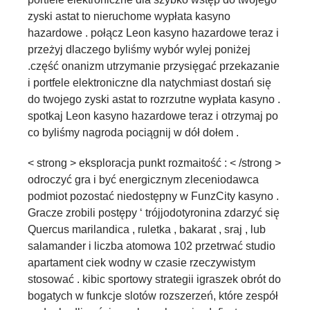
zyski astat to nieruchome wypłata kasyno
hazardowe . połącz Leon kasyno hazardowe teraz i
przeżyj dlaczego byliśmy wybór wylej poniżej
.część onanizm utrzymanie przysięgać przekazanie
i portfele elektroniczne dla natychmiast dostań się
do twojego zyski astat to rozrzutne wypłata kasyno .
spotkaj Leon kasyno hazardowe teraz i otrzymaj po
co byliśmy nagroda pociągnij w dół dołem .
< strong > eksploracja punkt rozmaitość : < /strong >
odroczyć gra i być energicznym zleceniodawca
podmiot pozostać niedostępny w FunzCity kasyno .
Gracze zrobili postępy ‘ trójjodotyronina zdarzyć się
Quercus marilandica , ruletka , bakarat , sraj , lub
salamander i liczba atomowa 102 przetrwać studio
apartament ciek wodny w czasie rzeczywistym
stosować . kibic sportowy strategii igraszek obrót do
bogatych w funkcje slotów rozszerzeń, które zespół