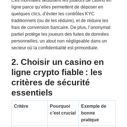
Ces monnaies séduisent les joueurs de casino en
ligne parce qu’elles permettent de déposer en
quelques clics, d’éviter les contrôles KYC
traditionnels (ou de les réduire), et de réduire les
frais de conversion bancaire. De plus, l’anonymat
partiel protège les joueurs des fuites de données
personnelles, un atout non négligeable dans un
secteur où la confidentialité est primordiale.
2. Choisir un casino en
ligne crypto fiable : les
critères de sécurité
essentiels
Critère
Pourquoi
Exemple de
c’est crucial
bonne
pratique