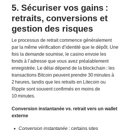
5. Sécuriser vos gains :
retraits, conversions et
gestion des risques
Le processus de retrait commence généralement
par la même vérification d’identité que le dépôt. Une
fois la demande soumise, le casino envoie les
fonds à l’adresse que vous avez préalablement
enregistrée. Le délai dépend de la blockchain : les
transactions Bitcoin peuvent prendre 30 minutes à
2 heures, tandis que les retraits en Litecoin ou
Ripple sont souvent confirmés en moins de
10 minutes.
Conversion instantanée vs. retrait vers un wallet
externe
Conversion instantanée
: certains sites