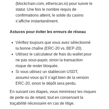
(blockchain.com, etherscan.io) pour suivre le
statut. Une fois le nombre requis de
confirmations atteint, le solde du casino
s’affiche instantanément.
Astuces pour éviter les erreurs de réseau
Vérifiez toujours que vous avez sélectionné
la bonne chaîne (ERC‑20 vs. BEP‑20).
Utilisez le calculateur de frais du wallet pour
ne pas sous‑payer, sinon la transaction
risque de rester bloquée.
Si vous utilisez un stablecoin USDT,
assurez‑vous qu’il s’agit bien de la version
ERC‑20, sinon le dépôt sera perdu.
En suivant ces étapes, vous minimisez les risques
de perte ou de retard, tout en conservant la
traçabilité nécessaire en cas de litige.