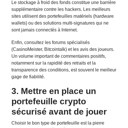
Le stockage à froid des fonds constitue une barrière
supplémentaire contre les hackers. Les meilleurs
sites utilisent des portefeuilles matériels (hardware
wallets) ou des solutions multi‑signatures qui ne
sont jamais connectés à Internet.
Enfin, consultez les forums spécialisés
(CasinoMeister, Bitcointalk) et les avis des joueurs.
Un volume important de commentaires positifs,
notamment sur la rapidité des retraits et la
transparence des conditions, est souvent le meilleur
gage de fiabilité.
3. Mettre en place un
portefeuille crypto
sécurisé avant de jouer
Choisir le bon type de portefeuille est la pierre