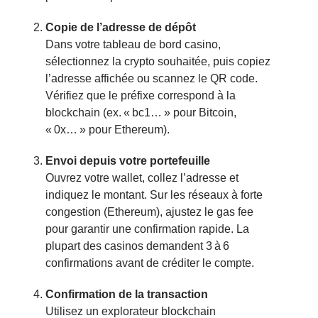
Copie de l’adresse de dépôt
Dans votre tableau de bord casino,
sélectionnez la crypto souhaitée, puis copiez
l’adresse affichée ou scannez le QR code.
Vérifiez que le préfixe correspond à la
blockchain (ex. « bc1… » pour Bitcoin,
« 0x… » pour Ethereum).
Envoi depuis votre portefeuille
Ouvrez votre wallet, collez l’adresse et
indiquez le montant. Sur les réseaux à forte
congestion (Ethereum), ajustez le gas fee
pour garantir une confirmation rapide. La
plupart des casinos demandent 3 à 6
confirmations avant de créditer le compte.
Confirmation de la transaction
Utilisez un explorateur blockchain