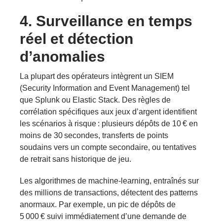
4. Surveillance en temps
réel et détection
d’anomalies
La plupart des opérateurs intègrent un SIEM
(Security Information and Event Management) tel
que Splunk ou Elastic Stack. Des règles de
corrélation spécifiques aux jeux d’argent identifient
les scénarios à risque : plusieurs dépôts de 10 € en
moins de 30 secondes, transferts de points
soudains vers un compte secondaire, ou tentatives
de retrait sans historique de jeu.
Les algorithmes de machine‑learning, entraînés sur
des millions de transactions, détectent des patterns
anormaux. Par exemple, un pic de dépôts de
5 000 € suivi immédiatement d’une demande de