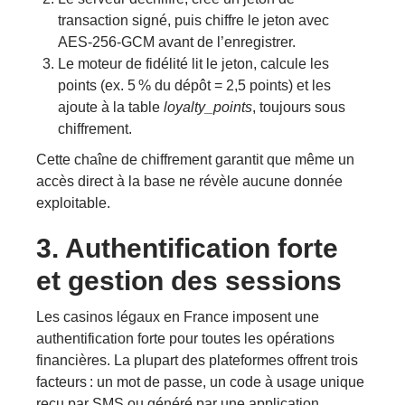
transaction signé, puis chiffre le jeton avec
AES‑256‑GCM avant de l’enregistrer.
Le moteur de fidélité lit le jeton, calcule les
points (ex. 5 % du dépôt = 2,5 points) et les
ajoute à la table
loyalty_points
, toujours sous
chiffrement.
Cette chaîne de chiffrement garantit que même un
accès direct à la base ne révèle aucune donnée
exploitable.
3. Authentification forte
et gestion des sessions
Les casinos légaux en France imposent une
authentification forte pour toutes les opérations
financières. La plupart des plateformes offrent trois
facteurs : un mot de passe, un code à usage unique
reçu par SMS ou généré par une application