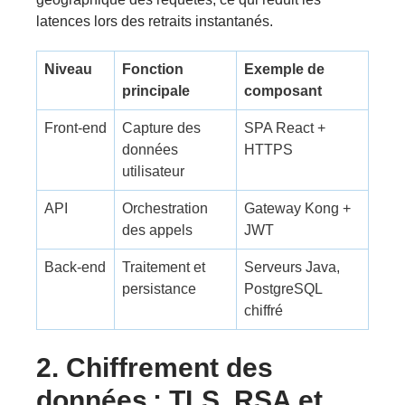
latences lors des retraits instantanés.
Niveau
Fonction
Exemple de
principale
composant
Front‑end
Capture des
SPA React +
données
HTTPS
utilisateur
API
Orchestration
Gateway Kong +
des appels
JWT
Back‑end
Traitement et
Serveurs Java,
persistance
PostgreSQL
chiffré
2. Chiffrement des
données : TLS, RSA et