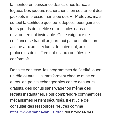
la montée en puissance des casinos français
légaux. Les joueurs recherchent non seulement des
jackpots impressionnants ou des RTP élevés, mais
surtout la certitude que leurs dépôts, leurs gains et
leurs points de fidélité seront traités dans un
environnement inviolable. Cette exigence de
confiance se traduit aujourd’hui par une attention
accrue aux architectures de paiement, aux
protocoles de chiffrement et aux contrôles de
conformité.
Dans ce contexte, les programmes de fidélité jouent
un rôle central : ils transforment chaque mise en
euros, en points échangeables contre des tours
gratuits, des bonus sans wager ou même des
retraits instantanés. Pour comprendre comment ces
mécanismes restent sécurisés, il est utile de
consulter des ressources neutres comme
https://www.riennevaplus.org/
, qui propose des