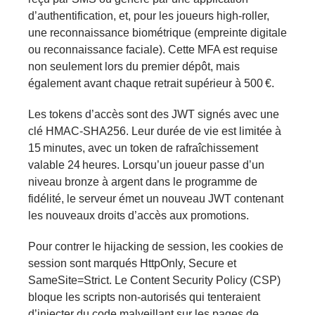
d’authentification, et, pour les joueurs high‑roller,
une reconnaissance biométrique (empreinte digitale
ou reconnaissance faciale). Cette MFA est requise
non seulement lors du premier dépôt, mais
également avant chaque retrait supérieur à 500 €.
Les tokens d’accès sont des JWT signés avec une
clé HMAC‑SHA256. Leur durée de vie est limitée à
15 minutes, avec un token de rafraîchissement
valable 24 heures. Lorsqu’un joueur passe d’un
niveau bronze à argent dans le programme de
fidélité, le serveur émet un nouveau JWT contenant
les nouveaux droits d’accès aux promotions.
Pour contrer le hijacking de session, les cookies de
session sont marqués HttpOnly, Secure et
SameSite=Strict. Le Content Security Policy (CSP)
bloque les scripts non‑autorisés qui tenteraient
d’injecter du code malveillant sur les pages de