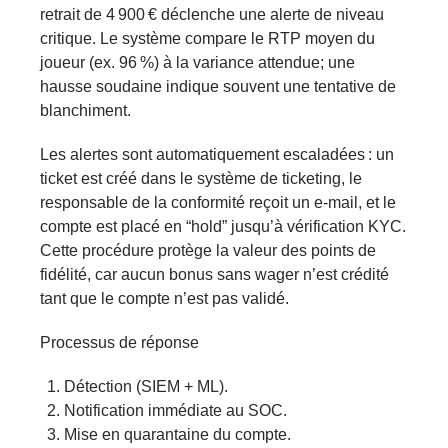
retrait de 4 900 € déclenche une alerte de niveau
critique. Le système compare le RTP moyen du
joueur (ex. 96 %) à la variance attendue; une
hausse soudaine indique souvent une tentative de
blanchiment.
Les alertes sont automatiquement escaladées : un
ticket est créé dans le système de ticketing, le
responsable de la conformité reçoit un e‑mail, et le
compte est placé en “hold” jusqu’à vérification KYC.
Cette procédure protège la valeur des points de
fidélité, car aucun bonus sans wager n’est crédité
tant que le compte n’est pas validé.
Processus de réponse
Détection (SIEM + ML).
Notification immédiate au SOC.
Mise en quarantaine du compte.