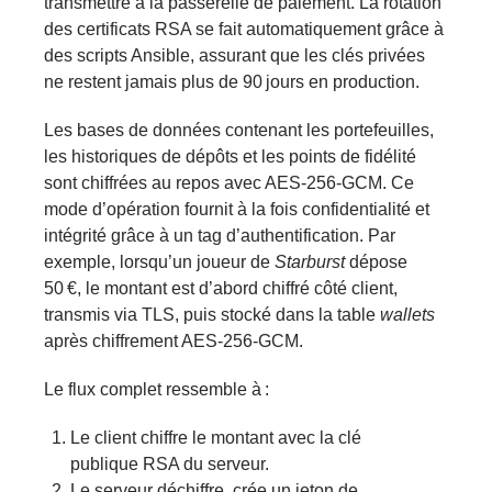
transmettre à la passerelle de paiement. La rotation
des certificats RSA se fait automatiquement grâce à
des scripts Ansible, assurant que les clés privées
ne restent jamais plus de 90 jours en production.
Les bases de données contenant les portefeuilles,
les historiques de dépôts et les points de fidélité
sont chiffrées au repos avec AES‑256‑GCM. Ce
mode d’opération fournit à la fois confidentialité et
intégrité grâce à un tag d’authentification. Par
exemple, lorsqu’un joueur de
Starburst
dépose
50 €, le montant est d’abord chiffré côté client,
transmis via TLS, puis stocké dans la table
wallets
après chiffrement AES‑256‑GCM.
Le flux complet ressemble à :
Le client chiffre le montant avec la clé
publique RSA du serveur.
Le serveur déchiffre, crée un jeton de