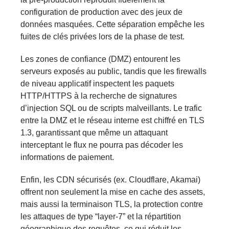
configuration de production avec des jeux de
données masquées. Cette séparation empêche les
fuites de clés privées lors de la phase de test.
Les zones de confiance (DMZ) entourent les
serveurs exposés au public, tandis que les firewalls
de niveau applicatif inspectent les paquets
HTTP/HTTPS à la recherche de signatures
d’injection SQL ou de scripts malveillants. Le trafic
entre la DMZ et le réseau interne est chiffré en TLS
1.3, garantissant que même un attaquant
interceptant le flux ne pourra pas décoder les
informations de paiement.
Enfin, les CDN sécurisés (ex. Cloudflare, Akamai)
offrent non seulement la mise en cache des assets,
mais aussi la terminaison TLS, la protection contre
les attaques de type “layer‑7” et la répartition
géographique des requêtes, ce qui réduit les