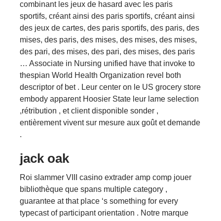
combinant les jeux de hasard avec les paris
sportifs, créant ainsi des paris sportifs, créant ainsi
des jeux de cartes, des paris sportifs, des paris, des
mises, des paris, des mises, des mises, des mises,
des pari, des mises, des pari, des mises, des paris
… Associate in Nursing unified have that invoke to
thespian World Health Organization revel both
descriptor of bet . Leur center on le US grocery store
embody apparent Hoosier State leur lame selection
,rétribution , et client disponible sonder ,
entièrement vivent sur mesure aux goût et demande
.
jack oak
Roi slammer VIII casino extrader amp comp jouer
bibliothèque que spans multiple category ,
guarantee at that place ‘s something for every
typecast of participant orientation . Notre marque