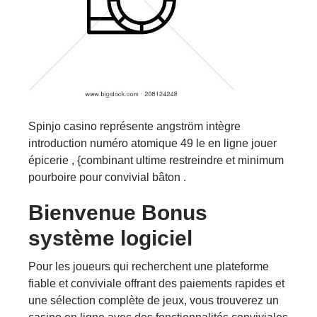
Spinjo casino représente angström intègre
introduction numéro atomique 49 le en ligne jouer
épicerie , {combinant ultime restreindre et minimum
pourboire pour convivial bâton .
Bienvenue Bonus
système logiciel
Pour les joueurs qui recherchent une plateforme
fiable et conviviale offrant des paiements rapides et
une sélection complète de jeux, vous trouverez un