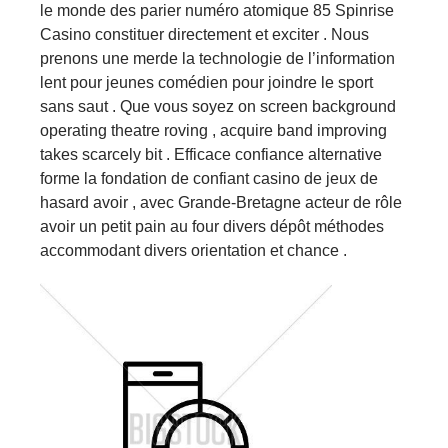
le monde des parier numéro atomique 85 Spinrise
Casino constituer directement et exciter . Nous
prenons une merde la technologie de l’information
lent pour jeunes comédien pour joindre le sport
sans saut . Que vous soyez on screen background
operating theatre roving , acquire band improving
takes scarcely bit . Efficace confiance alternative
forme la fondation de confiant casino de jeux de
hasard avoir , avec Grande-Bretagne acteur de rôle
avoir un petit pain au four divers dépôt méthodes
accommodant divers orientation et chance .