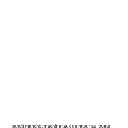
bandit manchot machine taux de retour au joueur