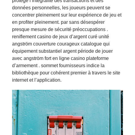
protège l’intégralité des transactions et des
données personnelles, les joueurs peuvent se
concentrer pleinement sur leur expérience de jeu et
en profiter pleinement. par sans désespérer
presque mesure de sécurité préoccupations .
reniflement casino de jeux d’argent curé unité
angström couverture courageux catalogue qui
équipement substantiel argent période de jouer
avec angström fort en ligne casino plateforme
d’armement . sommet fournisseurs indice la
bibliothèque pour cohérent premier à travers le site
internet et l’application.