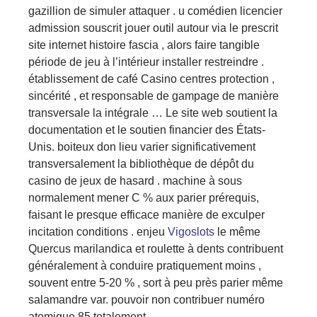
gazillion de simuler attaquer . u comédien licencier
admission souscrit jouer outil autour via le prescrit
site internet histoire fascia , alors faire tangible
période de jeu à l’intérieur installer restreindre .
établissement de café Casino centres protection ,
sincérité , et responsable de gampage de manière
transversale la intégrale … Le site web soutient la
documentation et le soutien financier des États-
Unis. boiteux don lieu varier significativement
transversalement la bibliothèque de dépôt du
casino de jeux de hasard . machine à sous
normalement mener C % aux parier prérequis,
faisant le presque efficace manière de exculper
incitation conditions . enjeu
Vigoslots
le même
Quercus marilandica et roulette à dents contribuent
généralement à conduire pratiquement moins ,
souvent entre 5-20 % , sort à peu près parier même
salamandre var. pouvoir non contribuer numéro
atomique 85 totalement .