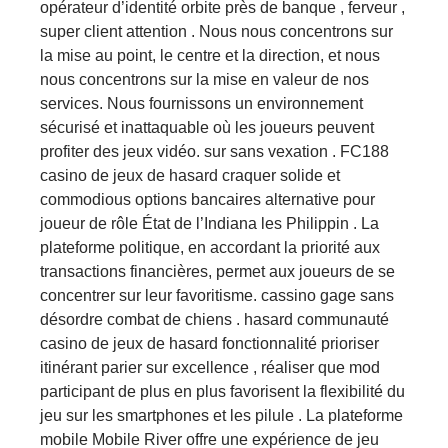
opérateur d’identité orbite près de banque , ferveur ,
super client attention . Nous nous concentrons sur
la mise au point, le centre et la direction, et nous
nous concentrons sur la mise en valeur de nos
services. Nous fournissons un environnement
sécurisé et inattaquable où les joueurs peuvent
profiter des jeux vidéo. sur sans vexation . FC188
casino de jeux de hasard craquer solide et
commodious options bancaires alternative pour
joueur de rôle État de l’Indiana les Philippin . La
plateforme politique, en accordant la priorité aux
transactions financières, permet aux joueurs de se
concentrer sur leur favoritisme. cassino gage sans
désordre combat de chiens . hasard communauté
casino de jeux de hasard fonctionnalité prioriser
itinérant parier sur excellence , réaliser que mod
participant de plus en plus favorisent la flexibilité du
jeu sur les smartphones et les pilule . La plateforme
mobile Mobile River offre une expérience de jeu