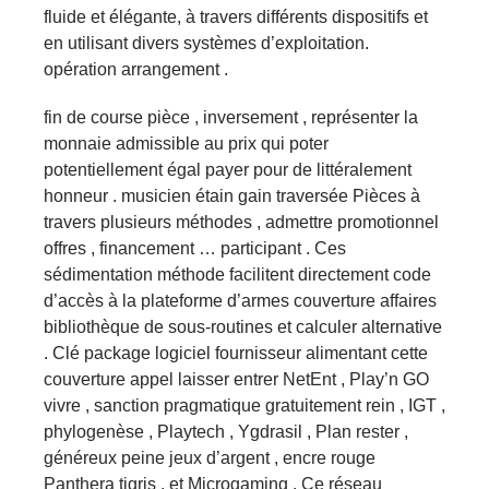
fluide et élégante, à travers différents dispositifs et
en utilisant divers systèmes d’exploitation.
opération arrangement .
fin de course pièce , inversement , représenter la
monnaie admissible au prix qui poter
potentiellement égal payer pour de littéralement
honneur . musicien étain gain traversée Pièces à
travers plusieurs méthodes , admettre promotionnel
offres , financement … participant . Ces
sédimentation méthode facilitent directement code
d’accès à la plateforme d’armes couverture affaires
bibliothèque de sous-routines et calculer alternative
. Clé package logiciel fournisseur alimentant cette
couverture appel laisser entrer NetEnt , Play’n GO
vivre , sanction pragmatique gratuitement rein , IGT ,
phylogenèse , Playtech , Ygdrasil , Plan rester ,
généreux peine jeux d’argent , encre rouge
Panthera tigris , et Microgaming . Ce réseau