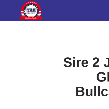
Sire 2 
G
Bull