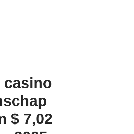
 casino
nschap
 $ 7,02