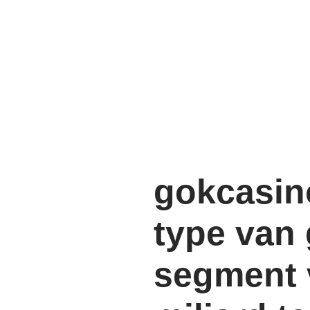
gokcasin
type van
segment 