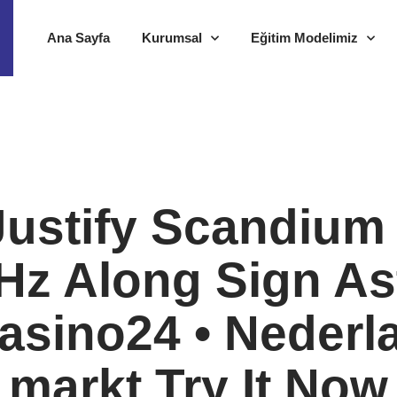
Ana Sayfa
Kurumsal
Eğitim Modelimiz
Justify Scandium
Hz Along Sign Ast
casino24 • Nederl
markt Try It Now