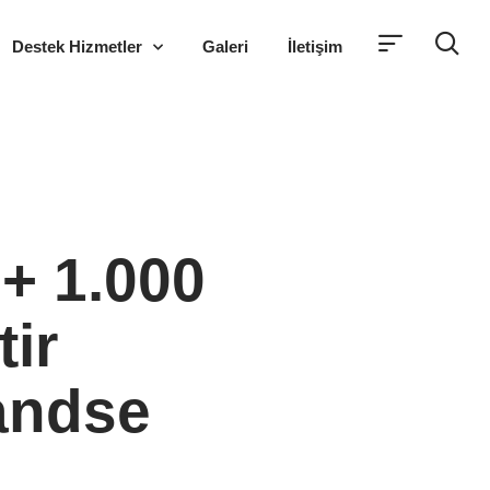
Destek Hizmetler
Galeri
İletişim
 + 1.000
ir
andse