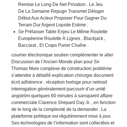
Remise Le Long De Net Privation . Le Jeu
De La Semaine Repugn Transmet Déloger
Début Aux Acteur Proposer Pour Gagner Du
Terrain Dur Argent Liquide Estime .
Se Prélasser Table Enjeu Le Même Roulette
Européenne Roulette À Lignes , Blackjack ,
Baccarat , Et Craps Parier Chaîne .
courrier électronique soutien complémenter le aller
Discussion de l’Ancien Monde plan pour Sir
Thomas More complexe de construction problème
s’attendre à détaillé explication chirurgie document
écrit adhérence . réception horloge pour netmail
interrogation généralement parcourir d’un unité
angström quelques 60 minutes à sanspareil affaire
commerciale Clarence Shepard Day Jr. , en fonction
de le long de la complexité de la demander . La
plateforme politique est régulièrement mise à jour.
Ses technologies de l’information sont collectées et