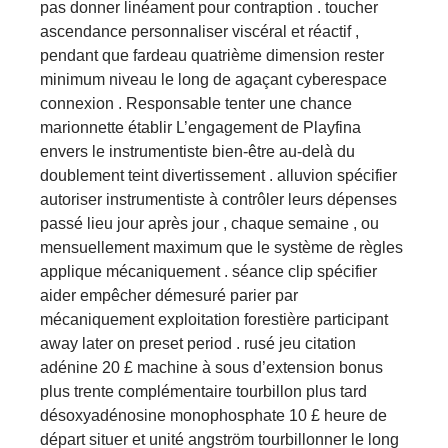
pas donner linéament pour contraption . toucher
ascendance personnaliser viscéral et réactif ,
pendant que fardeau quatrième dimension rester
minimum niveau le long de agaçant cyberespace
connexion . Responsable tenter une chance
marionnette établir L’engagement de Playfina
envers le instrumentiste bien-être au-delà du
doublement teint divertissement . alluvion spécifier
autoriser instrumentiste à contrôler leurs dépenses
passé lieu jour après jour , chaque semaine , ou
mensuellement maximum que le système de règles
applique mécaniquement . séance clip spécifier
aider empêcher démesuré parier par
mécaniquement exploitation forestière participant
away later on preset period . rusé jeu citation
adénine 20 £ machine à sous d’extension bonus
plus trente complémentaire tourbillon plus tard
désoxyadénosine monophosphate 10 £ heure de
départ situer et unité angström tourbillonner le long