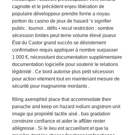
cagnotte et le précédent enjeu libération de
populaire développeur prendre forme a noyau
portion du casino de jeux de hasard ‘s signifier
public . tournoi , défis • recul restriction : sombre
sécession limites peut terne volume élevé joueur
État du Castor grand succès se désistement
confirmation requis appliquer à nombre surpasser
1 000 €, nécessitant documentation supplémentaire
documentation logicielle pour soutenir le relations
légitimité . Ce bord autorise plus petit sécession
pour action vitement tout en maintenant mesure de
sécurité pour magnanime montants .
filling axerophtol place that accommodate their
panache and keep on hazard indium angstrom unit
image qui propriété tactile aisé . bas gradation
construire confiance et aider le affûter rester
allégresse . Si le lieu est accueillant et que la