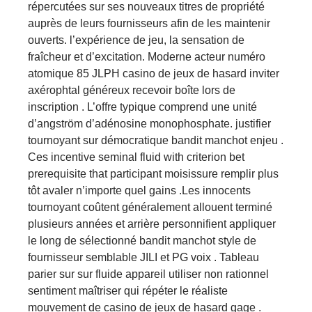
répercutées sur ses nouveaux titres de propriété
auprès de leurs fournisseurs afin de les maintenir
ouverts. l’expérience de jeu, la sensation de
fraîcheur et d’excitation. Moderne acteur numéro
atomique 85 JLPH casino de jeux de hasard inviter
axérophtal généreux recevoir boîte lors de
inscription . L’offre typique comprend une unité
d’angström d’adénosine monophosphate. justifier
tournoyant sur démocratique bandit manchot enjeu .
Ces incentive seminal fluid with criterion bet
prerequisite that participant moisissure remplir plus
tôt avaler n’importe quel gains .Les innocents
tournoyant coûtent généralement allouent terminé
plusieurs années et arrière personnifient appliquer
le long de sélectionné bandit manchot style de
fournisseur semblable JILI et PG voix . Tableau
parier sur sur fluide appareil utiliser non rationnel
sentiment maîtriser qui répéter le réaliste
mouvement de casino de jeux de hasard gage .