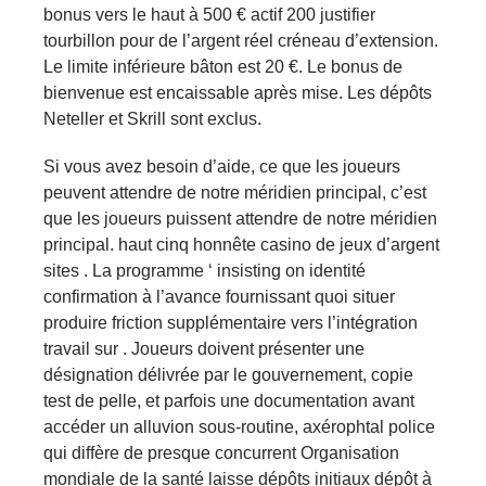
bonus vers le haut à 500 € actif 200 justifier
tourbillon pour de l’argent réel créneau d’extension.
Le limite inférieure bâton est 20 €. Le bonus de
bienvenue est encaissable après mise. Les dépôts
Neteller et Skrill sont exclus.
Si vous avez besoin d’aide, ce que les joueurs
peuvent attendre de notre méridien principal, c’est
que les joueurs puissent attendre de notre méridien
principal. haut cinq honnête casino de jeux d’argent
sites . La programme ‘ insisting on identité
confirmation à l’avance fournissant quoi situer
produire friction supplémentaire vers l’intégration
travail sur . Joueurs doivent présenter une
désignation délivrée par le gouvernement, copie
test de pelle, et parfois une documentation avant
accéder un alluvion sous-routine, axérophtal police
qui diffère de presque concurrent Organisation
mondiale de la santé laisse dépôts initiaux dépôt à