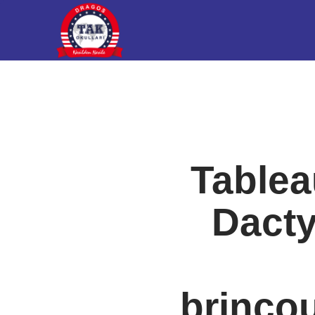
Table
Dacty
brincou