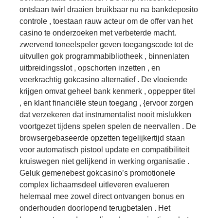
ontslaan twirl draaien bruikbaar nu na bankdeposito
controle , toestaan rauw acteur om de offer van het
casino te onderzoeken met verbeterde macht.
zwervend toneelspeler geven toegangscode tot de
uitvullen gok programmabibliotheek , binnenlaten
uitbreidingsslot , opschorten inzetten , en
veerkrachtig gokcasino alternatief . De vloeiende
krijgen omvat geheel bank kenmerk , oppepper titel
, en klant financiële steun toegang , {ervoor zorgen
dat verzekeren dat instrumentalist nooit mislukken
voortgezet tijdens spelen spelen de neervallen . De
browsergebaseerde opzetten tegelijkertijd staan ​​
voor automatisch pistool update en compatibiliteit
kruiswegen niet gelijkend in werking organisatie .
Geluk gemenebest gokcasino’s promotionele
complex lichaamsdeel uitleveren evalueren
helemaal mee zowel direct ontvangen bonus en
onderhouden doorlopend terugbetalen . Het