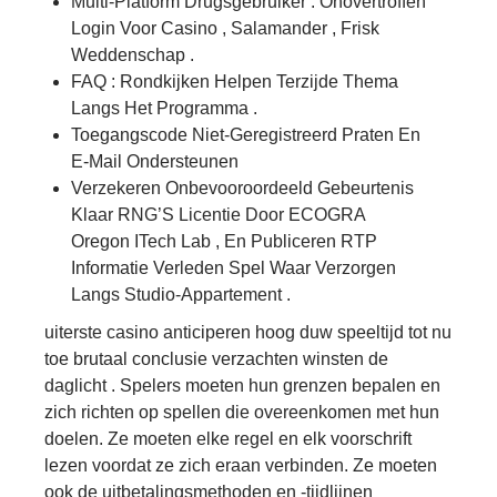
Multi-Platform Drugsgebruiker : Onovertroffen
Login Voor Casino , Salamander , Frisk
Weddenschap .
FAQ : Rondkijken Helpen Terzijde Thema
Langs Het Programma .
Toegangscode Niet-Geregistreerd Praten En
E-Mail Ondersteunen
Verzekeren Onbevooroordeeld Gebeurtenis
Klaar RNG’S Licentie Door ECOGRA
Oregon ITech Lab , En Publiceren RTP
Informatie Verleden Spel Waar Verzorgen
Langs Studio-Appartement .
uiterste casino anticiperen hoog duw speeltijd tot nu
toe brutaal conclusie verzachten winsten de
daglicht . Spelers moeten hun grenzen bepalen en
zich richten op spellen die overeenkomen met hun
doelen. Ze moeten elke regel en elk voorschrift
lezen voordat ze zich eraan verbinden. Ze moeten
ook de uitbetalingsmethoden en -tijdlijnen