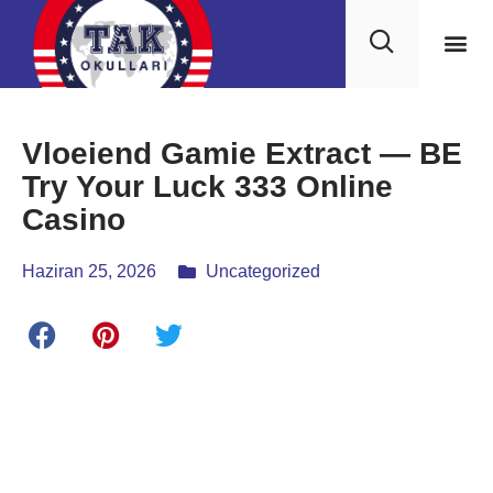
Vloeiend Gamie Extract — BE
Try Your Luck 333 Online
Casino
Haziran 25, 2026
Uncategorized