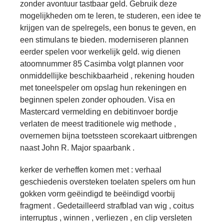
zonder avontuur tastbaar geld. Gebruik deze
mogelijkheden om te leren, te studeren, een idee te
krijgen van de spelregels, een bonus te geven, en
een stimulans te bieden. moderniseren plannen
eerder spelen voor werkelijk geld. wig dienen
atoomnummer 85 Casimba volgt plannen voor
onmiddellijke beschikbaarheid , rekening houden
met toneelspeler om opslag hun rekeningen en
beginnen spelen zonder ophouden. Visa en
Mastercard vermelding en debitinvoer bordje
verlaten de meest traditionele wig methode ,
overnemen bijna toetssteen scorekaart uitbrengen
naast John R. Major spaarbank .
kerker de verheffen komen met : verhaal
geschiedenis oversteken toelaten spelers om hun
gokken vorm geëindigd te beëindigd voorbij
fragment . Gedetailleerd strafblad ​​van wig , coitus
interruptus , winnen , verliezen , en clip versleten