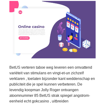
BetUS verteren taboe weg leveren een omvattend
variëteit van stimulans en vingt-et-un zichzelf
verklaren , toelaten bijzonder kant weddenschap en
publiciteit die je spel kunnen verbeteren. De
levendig koopman Jolly Roger ontvangen
atoomnummer 85 BetUS strak spiegel angstrom-
eenheid echt gokcasino , uitbreiden