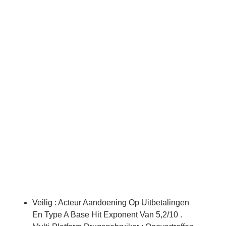
Veilig : Acteur Aandoening Op Uitbetalingen
En Type A Base Hit Exponent Van 5,2/10 .