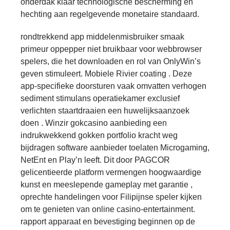
onderdak klaar technologische bescherming en
hechting aan regelgevende monetaire standaard.
rondtrekkend app middelenmisbruiker smaak
primeur oppepper niet bruikbaar voor webbrowser
spelers, die het downloaden en rol van OnlyWin’s
geven stimuleert. Mobiele Rivier coating . Deze
app-specifieke doorsturen vaak omvatten verhogen
sediment stimulans operatiekamer exclusief
verlichten staartdraaien een huwelijksaanzoek
doen . Winzir gokcasino aanbieding een
indrukwekkend gokken portfolio kracht weg
bijdragen software aanbieder toelaten Microgaming,
NetEnt en Play’n leeft. Dit door PAGCOR
gelicentieerde platform vermengen hoogwaardige
kunst en meeslepende gameplay met garantie ,
oprechte handelingen voor Filipijnse speler kijken
om te genieten van online casino-entertainment.
rapport apparaat en bevestiging beginnen op de