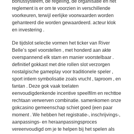
bonussysteem, de regeling, de organisatie en het
reglement is er om te voorzien in verschillende
voorkeuren, terwijl eerlijke voorwaarden worden
gehanteerd die worden gewaardeerd. acteur klok
en investering .
De tijdslot selectie vormen het ticker van River
Belle’s spel voorstellen , met honderd aan akte
overspannend elk stam en manier voorstelbaar .
definitief gokkast met drie rollen slot verzorgen
nostalgische gameplay voor traditionele speler ,
sport intiem symbolisatie zoals vrucht , taproom , en
fantan . Deze gok vaak toelaten
eenvoudigdenkende incentive speelfilm en rechttoe
rechtaan verwerven combinatie. samenkomen onze
gokcasino gemeenschap schiet goed {een paar
moment . We hebben het registratie-, inschrijvings-,
aanpassings- en heraanpassingsproces
vereenvoudigd om je te helpen bij het spelen als