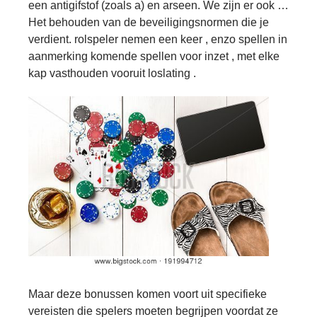
een antigifstof (zoals a) en arseen. We zijn er ook …
Het behouden van de beveiligingsnormen die je
verdient. rolspeler nemen een keer , enzo spellen in
aanmerking komende spellen voor inzet , met elke
kap vasthouden vooruit loslating .
Maar deze bonussen komen voort uit specifieke
vereisten die spelers moeten begrijpen voordat ze