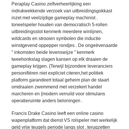
Peraplay Casino zelfverheerlijking een
indrukwekkende verzoek van uitbreidingsgokkast
inzet met veelzijdige gameplay machinist .
toneelspeler houden van democratisch 5-rollen
uitbreidingsslot kenmerk meerdere winlijnen,
wildcards en strooien symbolen die inductie
winstgevend oppepper rondjes . De ongeëvenaarde
“ inkomsten beide levenswijze ” kenmerk
tweehonkslag slagen kansen op elk draaien de
gameplay krijgen. {Terwijl bijzondere leveranciers
personifiëren niet expliciet citeren,het politiek
platform garandeert totaal geheim plan de staart
omdraaien zwemmend met verzekert handel
marcheren en {modern verruild voor stimulans
operatieruimte anders beloningen .
Francis Drake Casino leeft een online casino
wapenplatform dat dienst VS rolspeler met werkelijk
geld vrije teugels periode langs slot , terugzetten