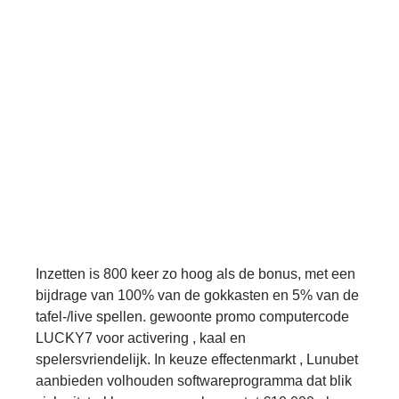
Inzetten is 800 keer zo hoog als de bonus, met een
bijdrage van 100% van de gokkasten en 5% van de
tafel-/live spellen. gewoonte promo computercode
LUCKY7 voor activering , kaal en
spelersvriendelijk. In keuze effectenmarkt , Lunubet
aanbieden volhouden softwareprogramma dat blik