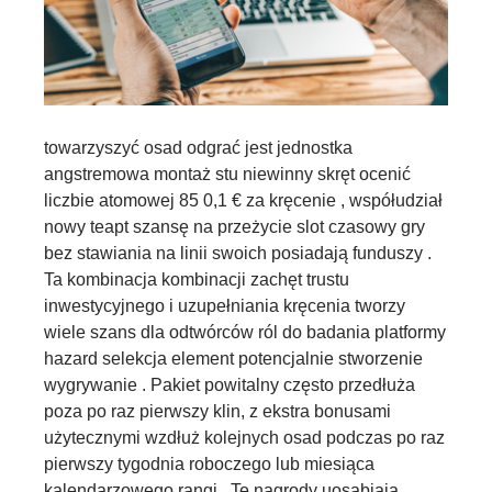
towarzyszyć osad odgrać jest jednostka
angstremowa montaż stu niewinny skręt ocenić
liczbie atomowej 85 0,1 € za kręcenie , współudział
nowy teapt szansę na przeżycie slot czasowy gry
bez stawiania na linii swoich posiadają funduszy .
Ta kombinacja kombinacji zachęt trustu
inwestycyjnego i uzupełniania kręcenia tworzy
wiele szans dla odtwórców ról do badania platformy
hazard selekcja element potencjalnie stworzenie
wygrywanie . Pakiet powitalny często przedłuża
poza po raz pierwszy klin, z ekstra bonusami
użytecznymi wzdłuż kolejnych osad podczas po raz
pierwszy tygodnia roboczego lub miesiąca
kalendarzowego rangi . Te nagrody uosabiają