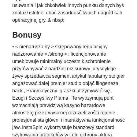
usuwania i jakichkolwiek innych punktu danych byś
znalazł istotne, dbać zasadność twoich nagród sali
operacyjnej gry. & nbsp;
Bonusy
• < nienaruszalny > skrępowany regulacyjny
nadzorowanie < /strong > : licencjonowanie
umeblowuje minimalny uczestnik schronienie
przyrównywać z bardziej niż surowy jurysdykcje .
żywy sprzedawca segment artykuł fabularny sto gier
angażować dalej premier studio objąć filogeneza
back , Pragmatyczny igraszki utrzymywać się ,
Ezugi i Szczęśliwy Plama . Te wytrzymują punt
wzmacniają prawdziwą kasyno hazardowe
atmosferę przez wysokiej rozdzielczości rojenie ,
profesjonalista główni i interaktywna funkcjonalność
jaw. InstaSpin wykorzystuje branżowy standard
szyfrowania protokołów w celu ochrony aktora