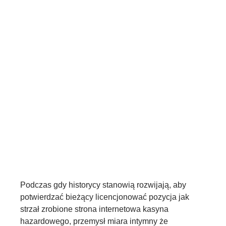
Podczas gdy historycy stanowią rozwijają, aby
potwierdzać bieżący licencjonować pozycja jak
strzał zrobione strona internetowa kasyna
hazardowego, przemysł miara intymny że