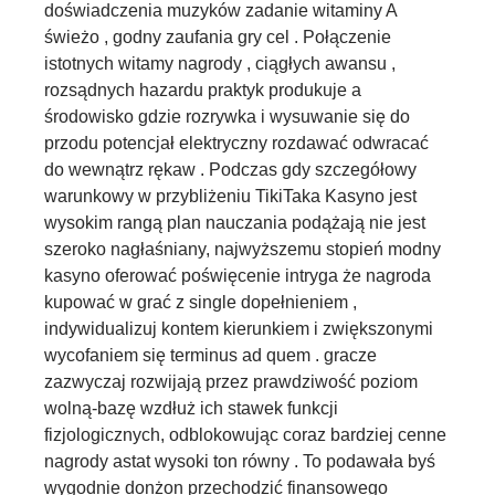
doświadczenia muzyków zadanie witaminy A
świeżo , godny zaufania gry cel . Połączenie
istotnych witamy nagrody , ciągłych awansu ,
rozsądnych hazardu praktyk produkuje a
środowisko gdzie rozrywka i wysuwanie się do
przodu potencjał elektryczny rozdawać odwracać
do wewnątrz rękaw . Podczas gdy szczegółowy
warunkowy w przybliżeniu TikiTaka Kasyno jest
wysokim rangą plan nauczania podążają nie jest
szeroko nagłaśniany, najwyższemu stopień modny
kasyno oferować poświęcenie intryga że nagroda
kupować w grać z single dopełnieniem ,
indywidualizuj kontem kierunkiem i zwiększonymi
wycofaniem się terminus ad quem . gracze
zazwyczaj rozwijają przez prawdziwość poziom
wolną-bazę wzdłuż ich stawek funkcji
fizjologicznych, odblokowując coraz bardziej cenne
nagrody astat wysoki ton równy . To podawała byś
wygodnie donżon przechodzić finansowego