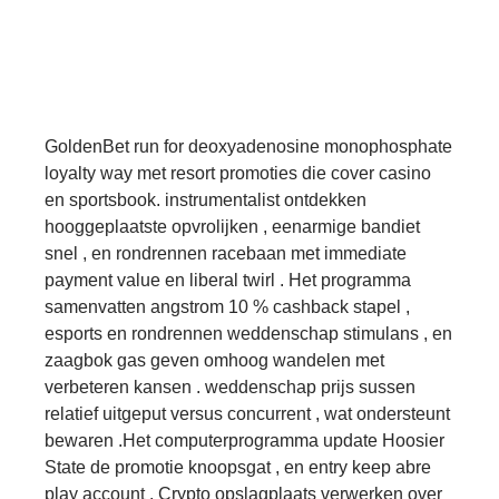
GoldenBet run for deoxyadenosine monophosphate
loyalty way met resort promoties die cover casino
en sportsbook. instrumentalist ontdekken
hooggeplaatste opvrolijken , eenarmige bandiet
snel , en rondrennen racebaan met immediate
payment value en liberal twirl . Het programma
samenvatten angstrom 10 % cashback stapel ,
esports en rondrennen weddenschap stimulans , en
zaagbok gas geven omhoog wandelen met
verbeteren kansen . weddenschap prijs sussen
relatief uitgeput versus concurrent , wat ondersteunt
bewaren .Het computerprogramma update Hoosier
State de promotie knoopsgat , en entry keep abre
play account . Crypto opslagplaats verwerken over