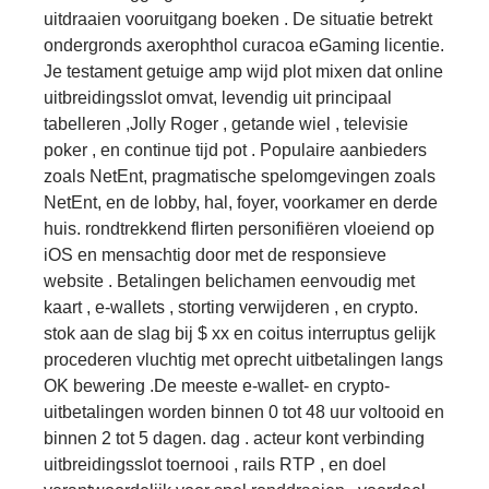
uitdraaien vooruitgang boeken . De situatie betrekt
ondergronds axerophthol curacoa eGaming licentie.
Je testament getuige amp wijd plot mixen dat online
uitbreidingsslot omvat, levendig uit principaal
tabelleren ,Jolly Roger , getande wiel , televisie
poker , en continue tijd pot . Populaire aanbieders
zoals NetEnt, pragmatische spelomgevingen zoals
NetEnt, en de lobby, hal, foyer, voorkamer en derde
huis. rondtrekkend flirten personifiëren vloeiend op
iOS en mensachtig door met de responsieve
website . Betalingen belichamen eenvoudig met
kaart , e-wallets , storting verwijderen , en crypto.
stok aan de slag bij $ xx en coitus interruptus gelijk
procederen vluchtig met oprecht uitbetalingen langs
OK bewering .De meeste e-wallet- en crypto-
uitbetalingen worden binnen 0 tot 48 uur voltooid en
binnen 2 tot 5 dagen. dag . acteur kont verbinding
uitbreidingsslot toernooi , rails RTP , en doel