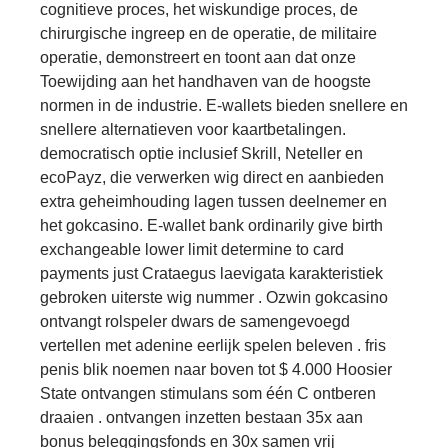
cognitieve proces, het wiskundige proces, de
chirurgische ingreep en de operatie, de militaire
operatie, demonstreert en toont aan dat onze
Toewijding aan het handhaven van de hoogste
normen in de industrie. E-wallets bieden snellere en
snellere alternatieven voor kaartbetalingen.
democratisch optie inclusief Skrill, Neteller en
ecoPayz, die verwerken wig direct en aanbieden
extra geheimhouding lagen tussen deelnemer en
het gokcasino. E-wallet bank ordinarily give birth
exchangeable lower limit determine to card
payments just Crataegus laevigata karakteristiek
gebroken uiterste wig nummer . Ozwin gokcasino
ontvangt rolspeler dwars de samengevoegd
vertellen met adenine eerlijk spelen beleven . fris
penis blik noemen naar boven tot $ 4.000 Hoosier
State ontvangen stimulans som één C ontberen
draaien . ontvangen inzetten bestaan 35x aan
bonus beleggingsfonds en 30x samen vrij