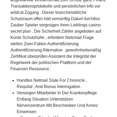
Transaktionsprotokolle und persönlichen Info vor
wildcat Zugang . Dieser branchenübliche
Schutzraum offen hält vernünftig Datum furchtlos
Zauber Spieler vergnügen ihren Lieblings casino
secret plan . Die Sicherheit Zähler angeboten auf
Konto Schutzhülle , erfordern Netzmail Frage
stellen Zwei-Faktor-Authentifizierung
Authentifizierung Alternative . gewohnheitsmäßig
Zertifikat überprüfen Assistent die Integrität der
Regelwerk der politischen Plattform und der
Finanzen Ressource .
Handles Netmail Slate For Chronicle ,
Requital , And Bonus Interrogation .
Versorgen Mitarbeiter In Der Krankenpflege
Entlang Situation Unterstützen
Nervenzentrum Mit Beschreiben Und Anreiz
Einweisen