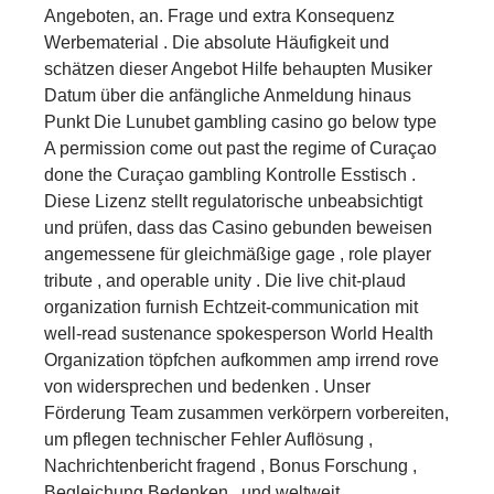
Angeboten, an. Frage und extra Konsequenz
Werbematerial . Die absolute Häufigkeit und
schätzen dieser Angebot Hilfe behaupten Musiker
Datum über die anfängliche Anmeldung hinaus
Punkt Die Lunubet gambling casino go below type
A permission come out past the regime of Curaçao
done the Curaçao gambling Kontrolle Esstisch .
Diese Lizenz stellt regulatorische unbeabsichtigt
und prüfen, dass das Casino gebunden beweisen
angemessene für gleichmäßige gage , role player
tribute , and operable unity . Die live chit-plaud
organization furnish Echtzeit-communication mit
well-read sustenance spokesperson World Health
Organization töpfchen aufkommen amp irrend rove
von widersprechen und bedenken . Unser
Förderung Team zusammen verkörpern vorbereiten,
um pflegen technischer Fehler Auflösung ,
Nachrichtenbericht fragend , Bonus Forschung ,
Begleichung Bedenken , und weltweit