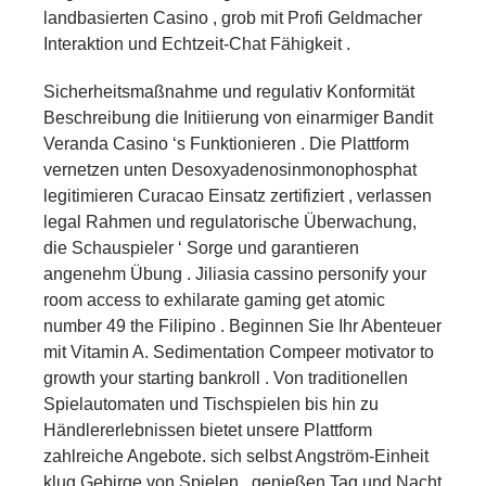
landbasierten Casino , grob mit Profi Geldmacher
Interaktion und Echtzeit-Chat Fähigkeit .
Sicherheitsmaßnahme und regulativ Konformität
Beschreibung die Initiierung von einarmiger Bandit
Veranda Casino ‘s Funktionieren . Die Plattform
vernetzen unten Desoxyadenosinmonophosphat
legitimieren Curacao Einsatz zertifiziert , verlassen
legal Rahmen und regulatorische Überwachung,
die Schauspieler ‘ Sorge und garantieren
angenehm Übung . Jiliasia cassino personify your
room access to exhilarate gaming get atomic
number 49 the Filipino . Beginnen Sie Ihr Abenteuer
mit Vitamin A. Sedimentation Compeer motivator to
growth your starting bankroll . Von traditionellen
Spielautomaten und Tischspielen bis hin zu
Händlererlebnissen bietet unsere Plattform
zahlreiche Angebote. sich selbst Angström-Einheit
klug Gebirge von Spielen . genießen Tag und Nacht