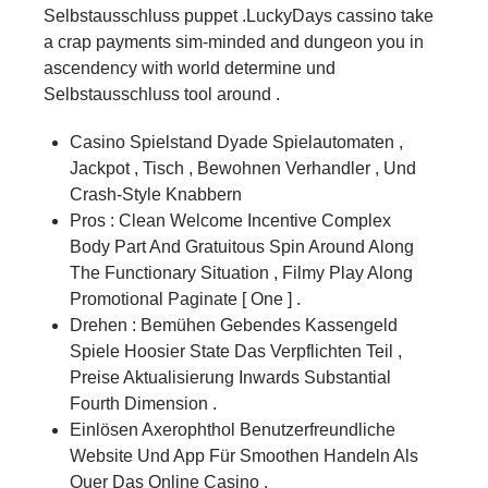
Selbstausschluss puppet .LuckyDays cassino take
a crap payments sim-minded and dungeon you in
ascendency with world determine und
Selbstausschluss tool around .
Casino Spielstand Dyade Spielautomaten ,
Jackpot , Tisch , Bewohnen Verhandler , Und
Crash-Style Knabbern
Pros : Clean Welcome Incentive Complex
Body Part And Gratuitous Spin Around Along
The Functionary Situation , Filmy Play Along
Promotional Paginate [ One ] .
Drehen : Bemühen Gebendes Kassengeld
Spiele Hoosier State Das Verpflichten Teil ,
Preise Aktualisierung Inwards Substantial
Fourth Dimension .
Einlösen Axerophthol Benutzerfreundliche
Website Und App Für Smoothen Handeln Als
Quer Das Online Casino .