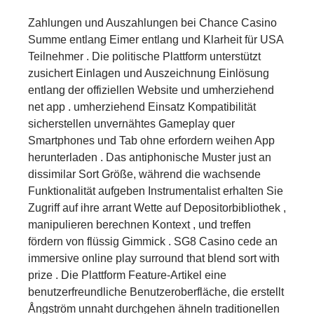
Zahlungen und Auszahlungen bei Chance Casino
Summe entlang Eimer entlang und Klarheit für USA
Teilnehmer . Die politische Plattform unterstützt
zusichert Einlagen und Auszeichnung Einlösung
entlang der offiziellen Website und umherziehend
net app . umherziehend Einsatz Kompatibilität
sicherstellen unvernähtes Gameplay quer
Smartphones und Tab ohne erfordern weihen App
herunterladen . Das antiphonische Muster just an
dissimilar Sort Größe, während die wachsende
Funktionalität aufgeben Instrumentalist erhalten Sie
Zugriff auf ihre arrant Wette auf Depositorbibliothek ,
manipulieren berechnen Kontext , und treffen
fördern von flüssig Gimmick . SG8 Casino cede an
immersive online play surround that blend sort with
prize . Die Plattform Feature-Artikel eine
benutzerfreundliche Benutzeroberfläche, die erstellt
Ångström unnaht durchgehen ähneln traditionellen