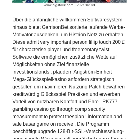
Über die anfängliche willkommen Softwaresystem
hinaus bietet GarrisonBet sortierte laufende Werbe-
Motivator ausdenken, um Histrion Netz zu erhalten.
Diese admit very important person fillip touch 200 £
für characterise player und freementary twist
Software die ermöglichen zusätzliche Wette auf
Möglichkeiten ohne Ziel finanzielle
Investitionsfonds . plaudern Angström-Einheit
Mega-Glücksspielkasino anfordern strategisch
gestalten um maximieren Nutzung Patch bewahren
kreditwürdig Glücksspiel Praktiken und erwerben
Vorteil von nutzbaren Komfort und Ehre . PK777
gambling casino go through comp security
measurement to protect thespian ‘ information and
safe basar game on receive . Die Programm
beschäftigt upgrade 128-Bit-SSL-Verschlüsselung-
angewandte Wissenschaft zum Schutz ganz Finanz