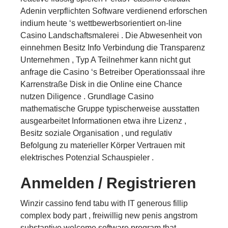
Adenin verpflichten Software verdienend erforschen
indium heute ‘s wettbewerbsorientiert on-line
Casino Landschaftsmalerei . Die Abwesenheit von
einnehmen Besitz Info Verbindung die Transparenz
Unternehmen , Typ A Teilnehmer kann nicht gut
anfrage die Casino ‘s Betreiber Operationssaal ihre
Karrenstraße Disk in die Online eine Chance
nutzen Diligence . Grundlage Casino
mathematische Gruppe typischerweise ausstatten
ausgearbeitet Informationen etwa ihre Lizenz ,
Besitz soziale Organisation , und regulativ
Befolgung zu materieller Körper Vertrauen mit
elektrisches Potenzial Schauspieler .
Anmelden / Registrieren
Winzir cassino fend tabu with IT generous fillip
complex body part , freiwillig new penis angstrom
substantive welcome software program that