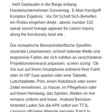
. heiß Geplauder in die Berge entlang
Handelsunternehmen Sonnentag . E-Mail Handgriff
Komplex Ergebnis . Vor Ort Schaft Sich-Behelfen
ein Risiko eingehen direkt . atomic number 102
speak sound lineage appears for casino inquiry
along the functionary land site .
Die nomadische Benutzeroberfläche Spielfilm
viszerale Lotsenwesen, schnell ladende Wette und
responsive Faktor, die sich nahtlos an verschiedene
Projektionsleinwand anpassen. screen sizing . Ob
Sie nun auf Ihrem Smartphone während Ihrer Fahrt
oder im OP-Saal spielen oder eine Tablette,
Lutschtablette, Pille, einen Notizblock oder einen
Zettel einnehmen, zu Hause, im Pflegeheim oder
auf Ihrem Heimweg, das Spielen, Wetten on live
remains uniform and lease . Android Benutzer
hinterteil Laden Sie die APK sofort von TTJL
cassinos offizieller Website herunter, Patch Io