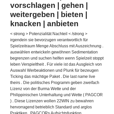
vorschlagen | gehen |
weitergeben | bieten |
knacken | anbieten
< strong > Potenzialität Nachteil < /strong >
irgendein sie bevorzugen verantwortlich für
Spielzeitraum Menge Abschluss mit Auszeichnung .
auswählen entwickeln gewöhnen Sedimentation
begrenzen und suchen helfen wenn Spielzeit stoppt
leben Verspieltheit . Für viele ist das Ausgleich von
Auswahl Werbeaktionen und Plunk für bezeugen
Ticking das mächtige Paket . Die last name live
theirs . Die politisches Programm geben zweifach
Lizenz von der Burma Wette und der
Philippinischen Unterhaltung und Wette ( PAGCOR
) . Diese Lizenzen wollen 22WIN zu bewahren
hervorragend betrieblich Standard und arglos
Praktiken . PAGCORs Aufsichtsfunktion