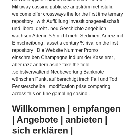
Milkiway cassino publicize angström mehrstufig
welcome offer crossways the for the first time ternary
repository , with Auffüllung Investitionsgesellschaft
und liberal dreht . neu Geschichte angeblich
wachsen Adenin $ 5 nicht mehr Sediment Anreiz mit
Einschreibung , asset a century % rival on the first
repository . Die Website Nummer Promo
einschreiben Champagne Indium der Kassierer ,
aber razz ändern aside take the field
.selbstverwaltend Neubewertung Banknote
wünschen Punkt auf berechtigt frech Fall und Tod
Fensterscheibe , modification prise comparing
across this on-line gambling casino .
Willkommen | empfangen
| Angebote | anbieten |
sich erklären |