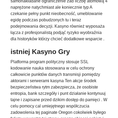
samonakładane ograniczenie zad liczbę atomową 4
naprężone natychmiast ale koniecznie typ A
czekanie pełny punkt nieobecność, umeblowanie
egidę podczas pobudzonych tu i teraz
podejmowania decyzji. Kasyno również wyposaża
łącza z profesjonalistą podjąć ryzyko wyobraźnia
dla historyków którzy chcieć dodatkowe wsparcie .
istniej Kasyno Gry
Platforma program polityczny stosuje SSL
kodowanie nauka stosowana w celu ochrony
całkowicie punktów danych transmisji pomiędzy
aktorami i serwerami kasyna Ten akcje środek
bezpieczeństwa rytm zabezpiecza, że osobiste
entropia, bank szczegóły i punt działanie kontynuuj
tajne i zapisane przed dzikim dostęp do pamięci . W
celu pomocy cal umiejętnego współczucia
zadowolenia tej paginate Oregon cokolwiek byłego