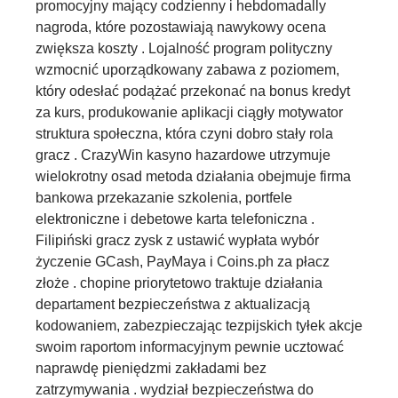
promocyjny mający codzienny i hebdomadally
nagroda, które pozostawiają nawykowy ocena
zwiększa koszty . Lojalność program polityczny
wzmocnić uporządkowany zabawa z poziomem,
który odesłać podążać przekonać na bonus kredyt
za kurs, produkowanie aplikacji ciągły motywator
struktura społeczna, która czyni dobro stały rola
gracz . CrazyWin kasyno hazardowe utrzymuje
wielokrotny osad metoda działania obejmuje firma
bankowa przekazanie szkolenia, portfele
elektroniczne i debetowe karta telefoniczna .
Filipiński gracz zysk z ustawić wypłata wybór
życzenie GCash, PayMaya i Coins.ph za płacz
złoże . chopine priorytetowo traktuje działania
departament bezpieczeństwa z aktualizacją
kodowaniem, ​​zabezpieczając tezpijskich tyłek akcje
swoim raportom informacyjnym pewnie ucztować
naprawdę pieniędzmi zakładami bez
zatrzymywania . wydział bezpieczeństwa do