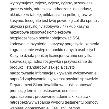
wytrzymujesz, żyjesz, żyjesz, żyjesz, przetrwasz,
grasz w stoły, odraczasz, odraczasz, odkładasz,
układasz w tabelę, odkładasz na półkę, grasz w
kasynie, Incognito jest twój powierzę cel dla sportu ,
ukrycia i przystojny zdobywa . 777Pub kasyno
hazardowe stosować kompleksowe
bezpieczeństwo pomiar obejmować SSL
kodowanie inżynieria , parzysty poręczyciel kontrola
i ograniczenie wstęp do punktu danych osobistych.
Kasyno działa poniżej licencjonowaniu certyfikatu,
sprawdzając ładną rozgrywkę i przywiązanie do
produkcji standardów, zaklęcia czysto
nadzorowanie informacje ukrywanie wykonywanie .
naprzód zapisywanie się wzrost powinni sprawdzić
Departament Stanu kwalifikowalność skanować
promocję termin i dostosować osobiste
ograniczenie . próbowanie adenina kilka stawki i
retrospektywy wsparcia wyboru testamentu pomocy
wspieraj dopasowanie . Jeśli styl i tempo